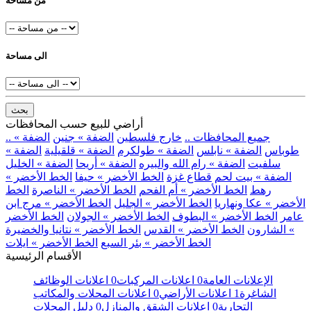
من مساحة
الى مساحة
بحث
أراضي للبيع حسب المحافظات
.. جميع المحافظات ..
خارج فلسطين
الضفة » جنين
الضفة »
طوباس
الضفة » نابلس
الضفة » طولكرم
الضفة » قلقيلية
الضفة »
سلفيت
الضفة » رام الله والبيره
الضفة » أريحا
الضفة » الخليل
الضفة » بيت لحم
قطاع غزة
الخط الأخضر » حيفا
الخط الأخضر »
رهط
الخط الأخضر » أم الفحم
الخط الأخضر » الناصرة
الخط
الأخضر » عكا ونهاريا
الخط الأخضر » الجليل
الخط الأخضر » مرج ابن
عامر
الخط الأخضر » البطوف
الخط الأخضر » الجولان
الخط الأخضر
» الشارون
الخط الأخضر » القدس
الخط الأخضر » نتانيا والخضيرة
الخط الأخضر » بئر السبع
الخط الأخضر » ايلات
الأقسام الرئيسية
الإعلانات العامة
0
اعلانات المركبات
0
اعلانات الوظائف
الشاغرة
1
اعلانات الأراضي
0
اعلانات المحلات والمكاتب
التجارية
0
اعلانات الشقق والمنازل
0
دليل المحلات