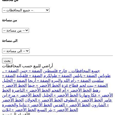
من مساحة
الى مساحة
بحث
أراضي للبيع حسب المحافظات
.. جميع المحافظات ..
خارج فلسطين
الضفة » جنين
الضفة »
طوباس
الضفة » نابلس
الضفة » طولكرم
الضفة » قلقيلية
الضفة »
سلفيت
الضفة » رام الله والبيره
الضفة » أريحا
الضفة » الخليل
الضفة » بيت لحم
قطاع غزة
الخط الأخضر » حيفا
الخط الأخضر »
رهط
الخط الأخضر » أم الفحم
الخط الأخضر » الناصرة
الخط
الأخضر » عكا ونهاريا
الخط الأخضر » الجليل
الخط الأخضر » مرج ابن
عامر
الخط الأخضر » البطوف
الخط الأخضر » الجولان
الخط الأخضر
» الشارون
الخط الأخضر » القدس
الخط الأخضر » نتانيا والخضيرة
الخط الأخضر » بئر السبع
الخط الأخضر » ايلات
الأقسام الرئيسية