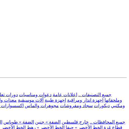
.. جميع التصنيفات ..
اعلانات عامة
دعوات ومناسبات
دورات تعل
وملحقاتها
اجهزة انذار ومراقبة
اجهزة طبية
آلات موسيقية
معدات وا
ومكتبي
ديكورات
سجاد ومفروشات
مجوهرات والماس
اكسسوارات و
.. جميع المحافظات ..
خارج فلسطين
الضفة » جنين
الضفة » طوباس
ال
قطاع غزة
الخط الأخضر » حيفا
الخط الأخضر » رهط
الخط الأخضر »