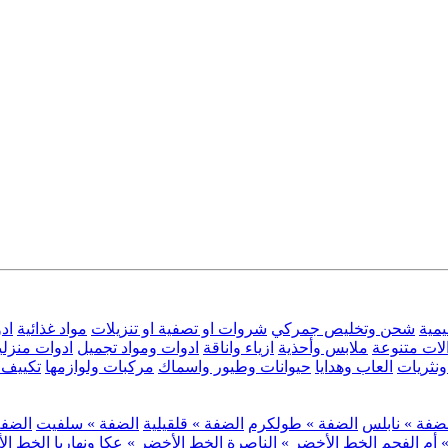
يمية
شحن وتخليص جمركي
شروات او تصفية او تنزيلات
مواد غذائية
اد
لات متنوعة
ملابس وأحذية
ازياء واناقة
ادوات ومواد تجميل
ادوات منزلي
نثريات
العاب وهدايا
حيوانات وطيور واسماك
مركبات ولوازمها
تكييف 
ضفة » نابلس
الضفة » طولكرم
الضفة » قلقيلية
الضفة » سلفيت
الضفة 
 أم الفحم
الخط الأخضر » الناصرة
الخط الأخضر » عكا ونهاريا
الخط الأ