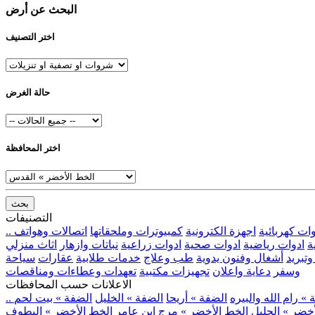
البحث عن أرض
اختر التصنيف
حالة الغرض
اختر المحافظة
بحث
التصنيفات
وات كهربائية
اجهزة الكترونية
كمبيوترات وملحقاتها
اتصالات وهواتف
ة
ادوات رياضية
ادوات صحية
ادوات زراعية
نباتات وازهار
اثاث منزلي
وتبريد
أشغال وفنون يدوية
طب وعلاج
خدمات طلابية
عقارات
سياحة
وسفر
دعاية واعلان
تجهيزات مكتبية
تعهدات وعطاءات ومناقصات
الاعلانات حسب المحافظات
» رام الله والبيره
الضفة » أريحا
الضفة » الخليل
الضفة » بيت لحم
خضر » الجليل
الخط الأخضر » مرج ابن عامر
الخط الأخضر » البطوف