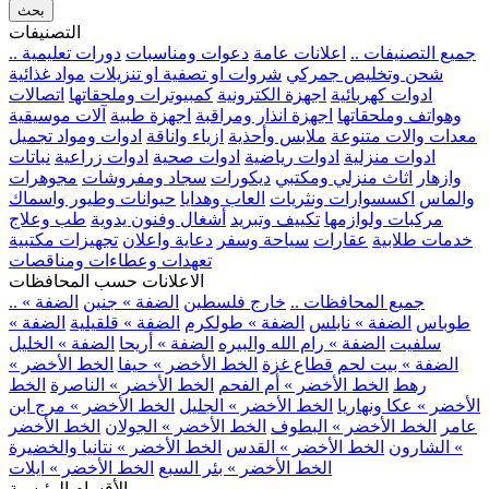
بحث
التصنيفات
.. جميع التصنيفات ..
اعلانات عامة
دعوات ومناسبات
دورات تعليمية
شحن وتخليص جمركي
شروات او تصفية او تنزيلات
مواد غذائية
ادوات كهربائية
اجهزة الكترونية
كمبيوترات وملحقاتها
اتصالات
وهواتف وملحقاتها
اجهزة انذار ومراقبة
اجهزة طبية
آلات موسيقية
معدات والات متنوعة
ملابس وأحذية
ازياء واناقة
ادوات ومواد تجميل
ادوات منزلية
ادوات رياضية
ادوات صحية
ادوات زراعية
نباتات
وازهار
اثاث منزلي ومكتبي
ديكورات
سجاد ومفروشات
مجوهرات
والماس
اكسسوارات ونثريات
العاب وهدايا
حيوانات وطيور واسماك
مركبات ولوازمها
تكييف وتبريد
أشغال وفنون يدوية
طب وعلاج
خدمات طلابية
عقارات
سياحة وسفر
دعاية واعلان
تجهيزات مكتبية
تعهدات وعطاءات ومناقصات
الاعلانات حسب المحافظات
.. جميع المحافظات ..
خارج فلسطين
الضفة » جنين
الضفة »
طوباس
الضفة » نابلس
الضفة » طولكرم
الضفة » قلقيلية
الضفة »
سلفيت
الضفة » رام الله والبيره
الضفة » أريحا
الضفة » الخليل
الضفة » بيت لحم
قطاع غزة
الخط الأخضر » حيفا
الخط الأخضر »
رهط
الخط الأخضر » أم الفحم
الخط الأخضر » الناصرة
الخط
الأخضر » عكا ونهاريا
الخط الأخضر » الجليل
الخط الأخضر » مرج ابن
عامر
الخط الأخضر » البطوف
الخط الأخضر » الجولان
الخط الأخضر
» الشارون
الخط الأخضر » القدس
الخط الأخضر » نتانيا والخضيرة
الخط الأخضر » بئر السبع
الخط الأخضر » ايلات
الأقسام الرئيسية