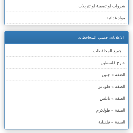
شروات او تصفية او تنزيلات
مواد غذائية
ادوات كهربائية
الاعلانات حسب المحافظات
اجهزة الكترونية
.. جميع المحافظات ..
كمبيوترات وملحقاتها
خارج فلسطين
اتصالات وهواتف وملحقاتها
الضفة » جنين
اجهزة انذار ومراقبة
الضفة » طوباس
اجهزة طبية
الضفة » نابلس
آلات موسيقية
الضفة » طولكرم
معدات والات متنوعة
الضفة » قلقيلية
ملابس وأحذية