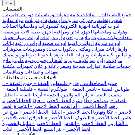
بحث
التصنيفات
.. جميع التصنيفات ..
اعلانات عامة
دعوات ومناسبات
دورات تعليمية
شحن وتخليص جمركي
شروات او تصفية او تنزيلات
مواد غذائية
ادوات كهربائية
اجهزة الكترونية
كمبيوترات وملحقاتها
اتصالات
وهواتف وملحقاتها
اجهزة انذار ومراقبة
اجهزة طبية
آلات موسيقية
معدات والات متنوعة
ملابس وأحذية
ازياء واناقة
ادوات ومواد تجميل
ادوات منزلية
ادوات رياضية
ادوات صحية
ادوات زراعية
نباتات
وازهار
اثاث منزلي ومكتبي
ديكورات
سجاد ومفروشات
مجوهرات
والماس
اكسسوارات ونثريات
العاب وهدايا
حيوانات وطيور واسماك
مركبات ولوازمها
تكييف وتبريد
أشغال وفنون يدوية
طب وعلاج
خدمات طلابية
عقارات
سياحة وسفر
دعاية واعلان
تجهيزات مكتبية
تعهدات وعطاءات ومناقصات
الاعلانات حسب المحافظات
.. جميع المحافظات ..
خارج فلسطين
الضفة » جنين
الضفة »
طوباس
الضفة » نابلس
الضفة » طولكرم
الضفة » قلقيلية
الضفة »
سلفيت
الضفة » رام الله والبيره
الضفة » أريحا
الضفة » الخليل
الضفة » بيت لحم
قطاع غزة
الخط الأخضر » حيفا
الخط الأخضر »
رهط
الخط الأخضر » أم الفحم
الخط الأخضر » الناصرة
الخط
الأخضر » عكا ونهاريا
الخط الأخضر » الجليل
الخط الأخضر » مرج ابن
عامر
الخط الأخضر » البطوف
الخط الأخضر » الجولان
الخط الأخضر
» الشارون
الخط الأخضر » القدس
الخط الأخضر » نتانيا والخضيرة
الخط الأخضر » بئر السبع
الخط الأخضر » ايلات
الأقسام الرئيسية