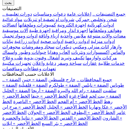
بحث
التصنيفات
.. جميع التصنيفات ..
اعلانات عامة
دعوات ومناسبات
دورات تعليمية
شحن وتخليص جمركي
شروات او تصفية او تنزيلات
مواد غذائية
ادوات كهربائية
اجهزة الكترونية
كمبيوترات وملحقاتها
اتصالات
وهواتف وملحقاتها
اجهزة انذار ومراقبة
اجهزة طبية
آلات موسيقية
معدات والات متنوعة
ملابس وأحذية
ازياء واناقة
ادوات ومواد تجميل
ادوات منزلية
ادوات رياضية
ادوات صحية
ادوات زراعية
نباتات
وازهار
اثاث منزلي ومكتبي
ديكورات
سجاد ومفروشات
مجوهرات
والماس
اكسسوارات ونثريات
العاب وهدايا
حيوانات وطيور واسماك
مركبات ولوازمها
تكييف وتبريد
أشغال وفنون يدوية
طب وعلاج
خدمات طلابية
عقارات
سياحة وسفر
دعاية واعلان
تجهيزات مكتبية
تعهدات وعطاءات ومناقصات
الاعلانات حسب المحافظات
.. جميع المحافظات ..
خارج فلسطين
الضفة » جنين
الضفة »
طوباس
الضفة » نابلس
الضفة » طولكرم
الضفة » قلقيلية
الضفة »
سلفيت
الضفة » رام الله والبيره
الضفة » أريحا
الضفة » الخليل
الضفة » بيت لحم
قطاع غزة
الخط الأخضر » حيفا
الخط الأخضر »
رهط
الخط الأخضر » أم الفحم
الخط الأخضر » الناصرة
الخط
الأخضر » عكا ونهاريا
الخط الأخضر » الجليل
الخط الأخضر » مرج ابن
عامر
الخط الأخضر » البطوف
الخط الأخضر » الجولان
الخط الأخضر
» الشارون
الخط الأخضر » القدس
الخط الأخضر » نتانيا والخضيرة
الخط الأخضر » بئر السبع
الخط الأخضر » ايلات
الأقسام الرئيسية