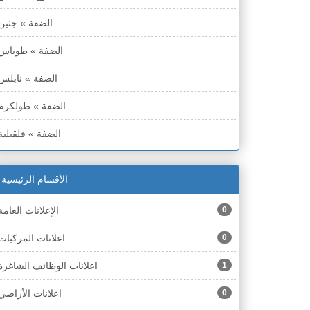
الضفة » جنين
الضفة » طوباس
الضفة » نابلس
الضفة » طولكرم
الضفة » قلقيلية
الضفة » سلفيت
الأقسام الرئيسية
الضفة » رام الله والبيره
0
الإعلانات العامة
الضفة » أريحا
0
اعلانات المركبات
الضفة » الخليل
1
اعلانات الوظائف الشاغرة
الضفة » بيت لحم
0
اعلانات الأراضي
قطاع غزة