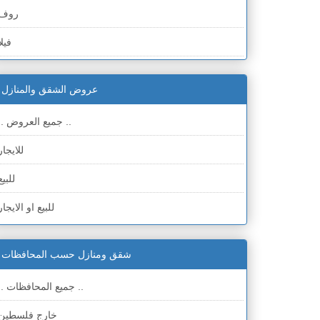
روف
فيلا
عمارة
عروض الشقق والمنازل
ملحق
.. جميع العروض ..
للايجار
للبيع
للبيع او الايجار
شقق ومنازل حسب المحافظات
.. جميع المحافظات ..
خارج فلسطين