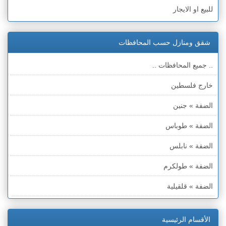
للبيع او الايجار
شقق ومنازل حسب المحافظات
.. جميع المحافظات ..
خارج فلسطين
الضفة » جنين
الضفة » طوباس
الضفة » نابلس
الضفة » طولكرم
الضفة » قلقيلية
الضفة » سلفيت
الأقسام الرئيسية