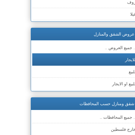
وف
يلا
مارة
عروض الشقق والمنازل
لحق
. جميع العروض ..
لايجار
لبيع
لبيع او الايجار
شقق ومنازل حسب المحافظات
. جميع المحافظات ..
ارج فلسطين