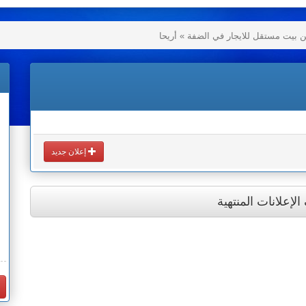
بيت مستقل للايجار في الضفة » أريحا
إعلان جديد
إعلانات المنتهية