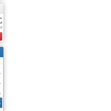
يم
قس
اع
.
ش
ش
ش
ب