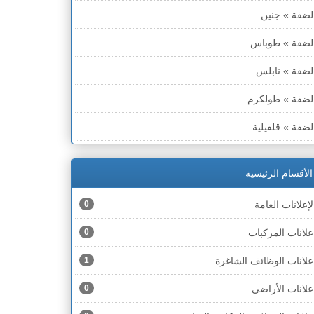
لضفة » جنين
لضفة » طوباس
لضفة » نابلس
لضفة » طولكرم
لضفة » قلقيلية
لضفة » سلفيت
الأقسام الرئيسية
لضفة » رام الله والبيره
لإعلانات العامة
0
لضفة » أريحا
علانات المركبات
0
لضفة » الخليل
علانات الوظائف الشاغرة
1
لضفة » بيت لحم
علانات الأراضي
0
طاع غزة