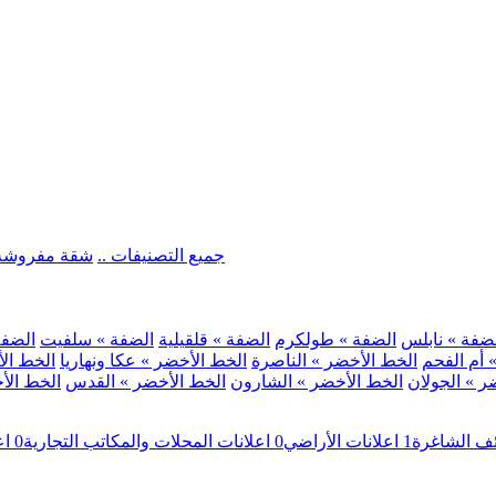
.. جميع التصنيفات ..
شقة مفروشة
ضفة » نابلس
الضفة » طولكرم
الضفة » قلقيلية
الضفة » سلفيت
الضفة 
 أم الفحم
الخط الأخضر » الناصرة
الخط الأخضر » عكا ونهاريا
الخط الأ
ر » الجولان
الخط الأخضر » الشارون
الخط الأخضر » القدس
الخط الأخ
ئف الشاغرة
1
اعلانات الأراضي
0
اعلانات المحلات والمكاتب التجارية
0
اع