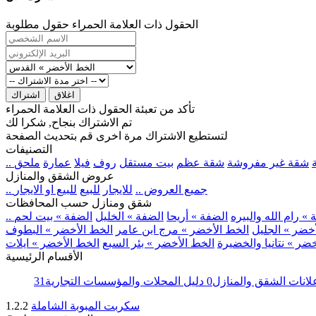
الحقول ذات العلامة الحمراء حقول مطلوبة
اغلاق
اشتراك
تأكد من تعبئة الحقول ذات العلامة الحمراء
تم الاشتراك بنجاح, شكرا لك
لتستطيع الاشتراك مرة اخرى قم بتحديث الصفحة
التصنيفات
شقة غير مفروشة
شقة عظم
بيت مستقل
روف
فيلا
عمارة
ملحق
عروض الشقق والمنازل
.. جميع العروض ..
للايجار
للبيع
للبيع او الايجار
شقق ومنازل حسب المحافظات
» رام الله والبيره
الضفة » أريحا
الضفة » الخليل
الضفة » بيت لحم
خضر » الجليل
الخط الأخضر » مرج ابن عامر
الخط الأخضر » البطوف
ضر » نتانيا والخضيرة
الخط الأخضر » بئر السبع
الخط الأخضر » ايلات
الأقسام الرئيسية
لانات الشقق والمنازل
0
دليل المحلات والمؤسسات التجارية
31
سكربت المبوبة الشاملة
1.2.2