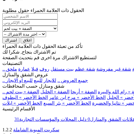
الحقول ذات العلامة الحمراء حقول مطلوبة
اغلاق
اشتراك
تأكد من تعبئة الحقول ذات العلامة الحمراء
تم الاشتراك بنجاح, شكرا لك
لتستطيع الاشتراك مرة اخرى قم بتحديث الصفحة
التصنيفات
شقة غير مفروشة
شقة عظم
بيت مستقل
روف
فيلا
عمارة
ملحق
عروض الشقق والمنازل
.. جميع العروض ..
للايجار
للبيع
للبيع او الايجار
شقق ومنازل حسب المحافظات
» رام الله والبيره
الضفة » أريحا
الضفة » الخليل
الضفة » بيت لحم
خضر » الجليل
الخط الأخضر » مرج ابن عامر
الخط الأخضر » البطوف
ضر » نتانيا والخضيرة
الخط الأخضر » بئر السبع
الخط الأخضر » ايلات
الأقسام الرئيسية
لانات الشقق والمنازل
0
دليل المحلات والمؤسسات التجارية
31
سكربت المبوبة الشاملة
1.2.2