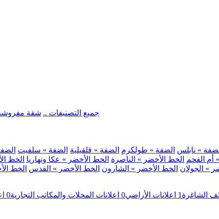
.. جميع التصنيفات ..
شقة مفروشة
ضفة » نابلس
الضفة » طولكرم
الضفة » قلقيلية
الضفة » سلفيت
الضفة 
 أم الفحم
الخط الأخضر » الناصرة
الخط الأخضر » عكا ونهاريا
الخط الأ
ر » الجولان
الخط الأخضر » الشارون
الخط الأخضر » القدس
الخط الأخ
ئف الشاغرة
1
اعلانات الأراضي
0
اعلانات المحلات والمكاتب التجارية
0
اع