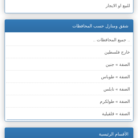
للبيع او الايجار
شقق ومنازل حسب المحافظات
.. جميع المحافظات ..
خارج فلسطين
الضفة » جنين
الضفة » طوباس
الضفة » نابلس
الضفة » طولكرم
الضفة » قلقيلية
الضفة » سلفيت
الأقسام الرئيسية