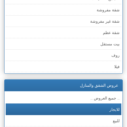
شقة مفروشة
شقة غير مفروشة
شقة عظم
بيت مستقل
روف
فيلا
عمارة
عروض الشقق والمنازل
ملحق
.. جميع العروض ..
للايجار
للبيع