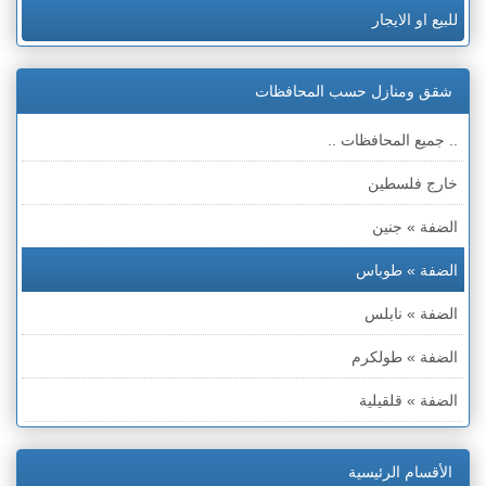
للبيع او الايجار
شقق ومنازل حسب المحافظات
.. جميع المحافظات ..
خارج فلسطين
الضفة » جنين
الضفة » طوباس
الضفة » نابلس
الضفة » طولكرم
الضفة » قلقيلية
الضفة » سلفيت
الأقسام الرئيسية