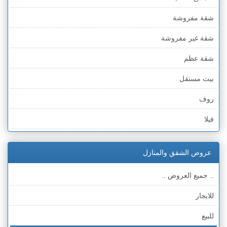
شقة مفروشة
شقة غير مفروشة
شقة عظم
بيت مستقل
روف
فيلا
عمارة
عروض الشقق والمنازل
ملحق
.. جميع العروض ..
للايجار
للبيع