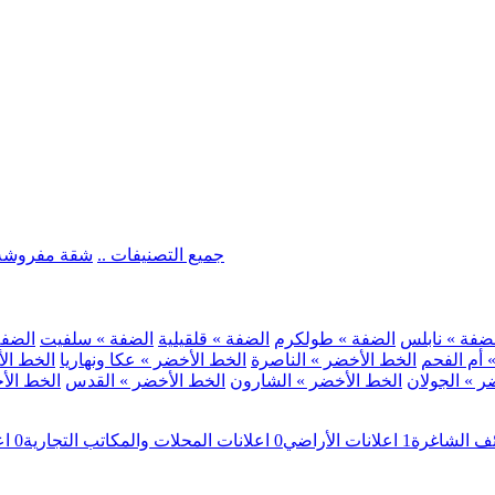
.. جميع التصنيفات ..
شقة مفروشة
ضفة » نابلس
الضفة » طولكرم
الضفة » قلقيلية
الضفة » سلفيت
الضفة 
 أم الفحم
الخط الأخضر » الناصرة
الخط الأخضر » عكا ونهاريا
الخط الأ
ر » الجولان
الخط الأخضر » الشارون
الخط الأخضر » القدس
الخط الأخ
ئف الشاغرة
1
اعلانات الأراضي
0
اعلانات المحلات والمكاتب التجارية
0
اع