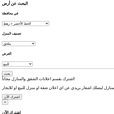
البحث عن أرض
في محافظة
تصنيف المنزل
العرض
بحث
اشترك بقسم اعلانات الشقق والمنازل مجاناً!
نازل ليصلك اشعار بريدي عن اي اعلان شقة او منزل للبيع او للايجار
اشترك الآن
×
اشترك الآن