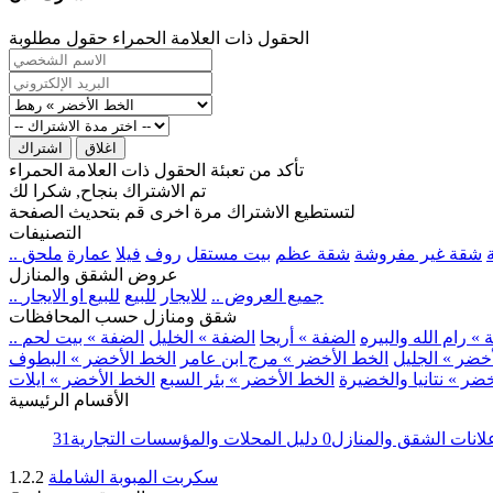
الحقول ذات العلامة الحمراء حقول مطلوبة
اغلاق
اشتراك
تأكد من تعبئة الحقول ذات العلامة الحمراء
تم الاشتراك بنجاح, شكرا لك
لتستطيع الاشتراك مرة اخرى قم بتحديث الصفحة
التصنيفات
شقة غير مفروشة
شقة عظم
بيت مستقل
روف
فيلا
عمارة
ملحق
عروض الشقق والمنازل
.. جميع العروض ..
للايجار
للبيع
للبيع او الايجار
شقق ومنازل حسب المحافظات
» رام الله والبيره
الضفة » أريحا
الضفة » الخليل
الضفة » بيت لحم
خضر » الجليل
الخط الأخضر » مرج ابن عامر
الخط الأخضر » البطوف
ضر » نتانيا والخضيرة
الخط الأخضر » بئر السبع
الخط الأخضر » ايلات
الأقسام الرئيسية
لانات الشقق والمنازل
0
دليل المحلات والمؤسسات التجارية
31
سكربت المبوبة الشاملة
1.2.2