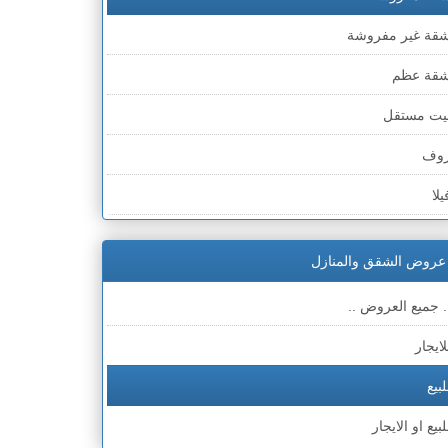
قة غير مفروشة
قة عظم
يت مستقل
وف
يلا
مارة
عروض الشقق والمنازل
لحق
. جميع العروض ..
لايجار
لبيع
لبيع او الايجار