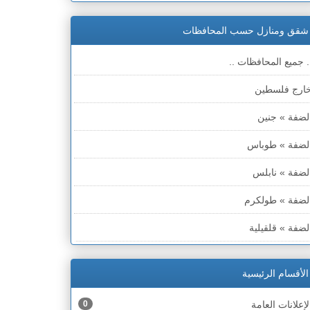
شقق ومنازل حسب المحافظات
. جميع المحافظات ..
ارج فلسطين
لضفة » جنين
لضفة » طوباس
لضفة » نابلس
لضفة » طولكرم
لضفة » قلقيلية
لضفة » سلفيت
الأقسام الرئيسية
لضفة » رام الله والبيره
لإعلانات العامة
0