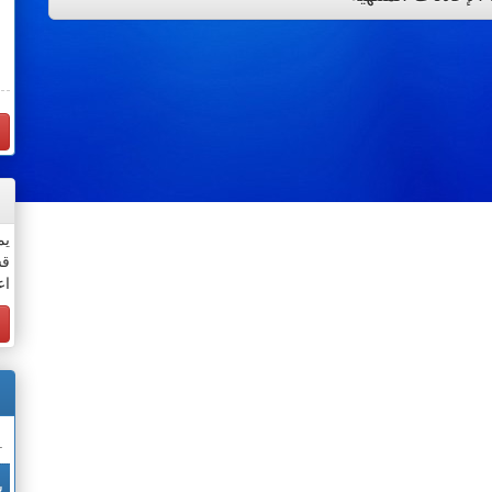
يم
قس
اع
.
ش