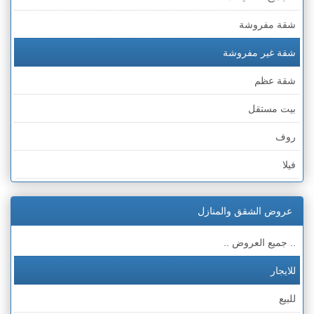
شقة مفروشة
شقة غير مفروشة
شقة عظم
بيت مستقل
روف
فيلا
عمارة
عروض الشقق والمنازل
ملحق
.. جميع العروض ..
للايجار
للبيع