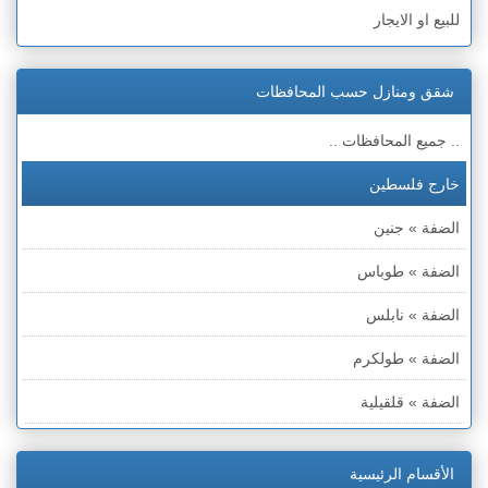
للبيع او الايجار
شقق ومنازل حسب المحافظات
.. جميع المحافظات ..
خارج فلسطين
الضفة » جنين
الضفة » طوباس
الضفة » نابلس
الضفة » طولكرم
الضفة » قلقيلية
الضفة » سلفيت
الأقسام الرئيسية