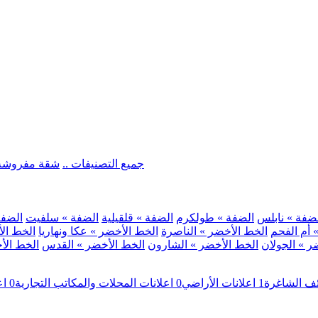
.. جميع التصنيفات ..
شقة مفروشة
ضفة » نابلس
الضفة » طولكرم
الضفة » قلقيلية
الضفة » سلفيت
الضفة 
 أم الفحم
الخط الأخضر » الناصرة
الخط الأخضر » عكا ونهاريا
الخط الأ
ر » الجولان
الخط الأخضر » الشارون
الخط الأخضر » القدس
الخط الأخ
ئف الشاغرة
1
اعلانات الأراضي
0
اعلانات المحلات والمكاتب التجارية
0
اع