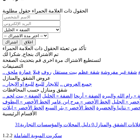
الحقول ذات العلامة الحمراء حقول مطلوبة
اغلاق
اشتراك
تأكد من تعبئة الحقول ذات العلامة الحمراء
تم الاشتراك بنجاح, شكرا لك
لتستطيع الاشتراك مرة اخرى قم بتحديث الصفحة
التصنيفات
شقة غير مفروشة
شقة عظم
بيت مستقل
روف
فيلا
عمارة
ملحق
عروض الشقق والمنازل
.. جميع العروض ..
للايجار
للبيع
للبيع او الايجار
شقق ومنازل حسب المحافظات
» رام الله والبيره
الضفة » أريحا
الضفة » الخليل
الضفة » بيت لحم
خضر » الجليل
الخط الأخضر » مرج ابن عامر
الخط الأخضر » البطوف
ضر » نتانيا والخضيرة
الخط الأخضر » بئر السبع
الخط الأخضر » ايلات
الأقسام الرئيسية
لانات الشقق والمنازل
0
دليل المحلات والمؤسسات التجارية
31
سكربت المبوبة الشاملة
1.2.2