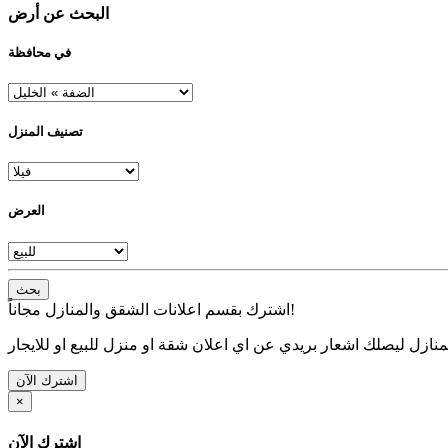
البحث عن أرض
في محافظة
تصنيف المنزل
العرض
بحث
اشترك بقسم اعلانات الشقق والمنازل مجاناً!
نازل ليصلك اشعار بريدي عن اي اعلان شقة او منزل للبيع او للايجار
اشترك الآن
×
اشترك الآن