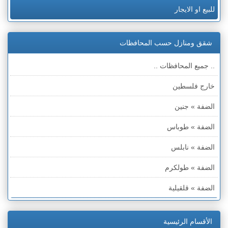
للبيع او الايجار
شقق ومنازل حسب المحافظات
.. جميع المحافظات ..
خارج فلسطين
الضفة » جنين
الضفة » طوباس
الضفة » نابلس
الضفة » طولكرم
الضفة » قلقيلية
الضفة » سلفيت
الأقسام الرئيسية