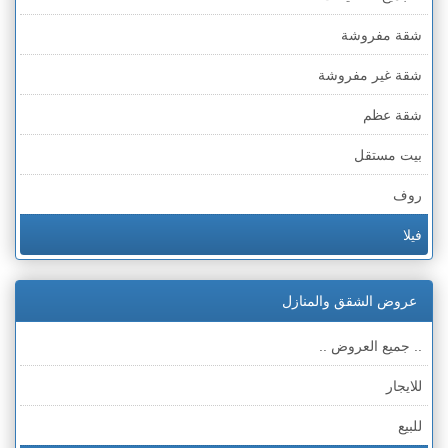
شقة مفروشة
شقة غير مفروشة
شقة عظم
بيت مستقل
روف
فيلا
عمارة
عروض الشقق والمنازل
ملحق
.. جميع العروض ..
للايجار
للبيع