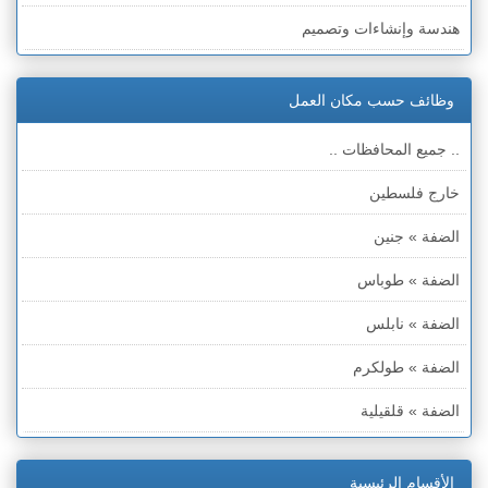
هندسة وإنشاءات وتصميم
بيع وتسويق وتجارة
وظائف حسب مكان العمل
صحافة واعلام
.. جميع المحافظات ..
تربية وتعليم وتدريس
خارج فلسطين
حرفية وصناعية
الضفة » جنين
خدمية
الضفة » طوباس
عامل او مساعد
الضفة » نابلس
سياحة وسفر
الضفة » طولكرم
دعاية واعلان
الضفة » قلقيلية
وظائف متنوعة
الضفة » سلفيت
الأقسام الرئيسية