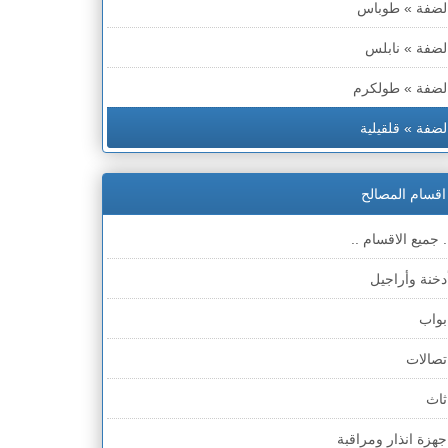
لضفة » طوباس
لضفة » نابلس
لضفة » طولكرم
لضفة » قلقيلية
لضفة » سلفيت
اقسام المصالح
لضفة » رام الله والبيره
. جميع الاقسام ..
لضفة » أريحا
دخنة وأراجيل
لضفة » الخليل
بواب
لضفة » بيت لحم
تصالات
طاع غزة
ثاث
لخط الأخضر » حيفا
جهزة انذار ومراقبة