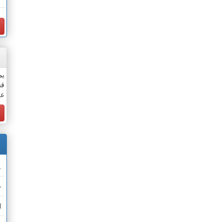
يم
قس
عن
.
خ
ا