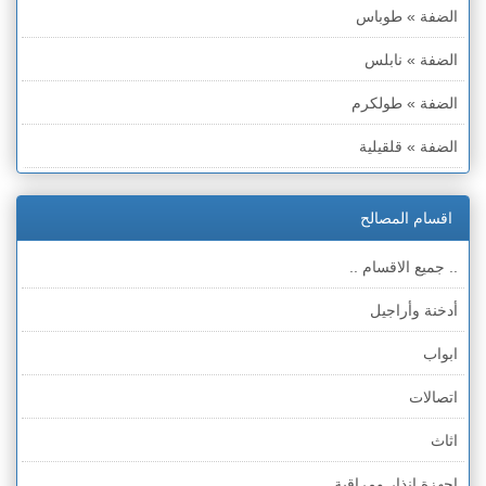
الضفة » طوباس
الضفة » نابلس
الضفة » طولكرم
الضفة » قلقيلية
الضفة » سلفيت
اقسام المصالح
الضفة » رام الله والبيره
.. جميع الاقسام ..
الضفة » أريحا
أدخنة وأراجيل
الضفة » الخليل
ابواب
الضفة » بيت لحم
اتصالات
قطاع غزة
اثاث
الخط الأخضر » حيفا
اجهزة انذار ومراقبة