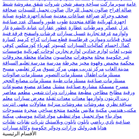
عامة
سوبرماركت
سياحة وسفر
شحن
شروات
شقق مفروشة
شنط
صالة افراح
صالون تجميل للرجال
صالون تجميل للسيدات
صحافة
صحف وجرائد
صرافة
صناعات معدنية
صيانة اجهزة خلوية
صيانة
اجهزة كهربائية
طاقة متجددة
طوب
طيور واسماك
عدد صناعية
عزل
عصائر ومرطبات
عطارة
عطور
عقارات
عناية بالبشرة
غاز
ولوازمه
غرفة تجارية
غسيل سيارات
فرشات واسفنج
فرقة فنية
فندق
قبانات وموازين
قرطاسية
قطع سيارات
كراج
كرميد
كسارة
كمال اجسام
كماليات السيارات
كمبيوتر
كهرباء
كوزمتكس
كوفي
شوب
لغات
لوازم حدادين
لوازم نجارين
لوحات كهربائية
مؤسسات
غير حكومية
مجلة
مجوهرات
محاسبون
محاماة
محطة محروقات
محكمة
محمص وقهوة
مخبز
مخرطة
مدرسة
مدرسة تعليم السياقة
مدينة العاب
مركز تدريب مهني
مركز تسوق
مركز تعليمي
مسبح
مستلزمات اطفال
مستلزمات التصوير
مستلزمات صالونات
مستلزمات صناعية
مستلزمات طبية
مستلزمات مصانع الحجر
مسرح
مسمكة
مشاريع صناعية
مشتل
مصاعد
مصنع
مصنوعات
ورقية
مطابخ
مطاحن
مطبعة
مطرزات وتراث شعبي
مطعم
معاصر
زيت الزيتون ولوازمها
معدات
معدات ثقيلة
معرض سيارات
معلم
سياقة نظري
مفروشات
مفروشات منزلية
مقاولات
مقهى انترنت
مكتب هندسي
مكتبة
ملابس
ملحمة
منتجع سياحي
منجرة
منسوجات
مواد بناء
مواد تجميل
مواد تنظيف
مواد غذائية
موسيقى
ميكنة
صناعية
نادي رياضي
نايلون
نايلون وبلاستيك
نثريات
نقابات
نقليات
هدايا
هيدروليك
وزارات ودوائر حكومية
وكالة سيارات
الأقسام الرئيسية