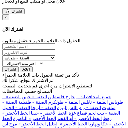
اعلان محل او مكتب للبيع او للايجار
اشترك الآن
×
اشترك الآن
الحقول ذات العلامة الحمراء حقول مطلوبة
اغلاق
اشتراك
تأكد من تعبئة الحقول ذات العلامة الحمراء
تم الاشتراك بنجاح, شكرا لك
لتستطيع الاشتراك مرة اخرى قم بتحديث الصفحة
المصالح حسب المحافظات
.. جميع المحافظات ..
خارج فلسطين
الضفة » جنين
الضفة »
طوباس
الضفة » نابلس
الضفة » طولكرم
الضفة » قلقيلية
الضفة »
سلفيت
الضفة » رام الله والبيره
الضفة » أريحا
الضفة » الخليل
الضفة » بيت لحم
قطاع غزة
الخط الأخضر » حيفا
الخط الأخضر »
رهط
الخط الأخضر » أم الفحم
الخط الأخضر » الناصرة
الخط
الأخضر » عكا ونهاريا
الخط الأخضر » الجليل
الخط الأخضر » مرج ابن