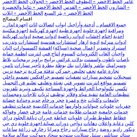
عامر
الخط الأخضر » البطوف
الخط الأخضر » الجولان
الخط الأخضر
» الشارون
الخط الأخضر » القدس
الخط الأخضر » نتانيا والخضيرة
الخط الأخضر » بئر السبع
الخط الأخضر » ايلات
اقسام المصالح
.. جميع الاقسام ..
أدخنة وأراجيل
ابواب
اتصالات
اثاث
اجهزة انذار
ومراقبة
اجهزة خلوية
اجهزة طبية
اجهزة كهربائية
اجهزة مكتبية
احذية
اختام
اخشاب
ادوات رياضية
ادوات صحية
ادوات كهربائية
ادوات منزلية
ادوية
ازهار
استشارات هندسية
استشارات وتدريب
استيراد وتصدير
اعمال صحية (سباكة)
اقمشة
اكسسوارات
البان
واجبان
العاب
الكترونيات
المنيوم
انتاج فني
انترنت
انظمة حماية
باصات
باطون واسمنت
بدلات عرائس
برابيج
براويز
برمجيات
بلاط
وسيراميك
بناشر واطارات
بنك
بوظة
بيطرة
تاجير سيارات
تامين
تجارة عامة
تحف
تخليص جمركي
تدفئة مركزية
ترجمة
تزيين
تسجيلات
تشحيم سيارات
تصفيات
تصميم جرافيكس
تصميم داخلي
تصميم مواقع انترنت
تصوير فني
تعبئة وتغليف
تعليم فن التجميل
تكسي
تكنولوجيا الخرائط واجهزة المساحة
تكييف وتبريد
تلفزيون
تنظيفات العامة
تنقية مياه وفلاتر
توظيف
ثريات
ثلاجات ومجمدات
جامعات وكليات
حج وعمرة
حجر ورخام
حديد وحدادة
حضانة
حفريات
حلويات
حيوانات ولوازمها
خدمات اكاديمية
خدمات تنظيف
خدمات جامعية
خدمات طلابية
خدمات عامة
خزف
خضار وفواكه
خطاط
خطوط طيران
خلويات
خياطة
خيزران
دباغة الجلود
دراي
كلين
دعاية واعلان
دهانات
دواجن
دورات صيانة اجهزة خلوية
دي جي
ديكور
راديو
روضة
زجاج سيارات
زجاج ومرايا
زخارف
زراعة
ساعات
ستائر
ستانلس ستيل
ستلايت
ستوديو
سجاد وموكيت
سلالم
سلامة