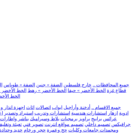
.. جميع المحافظات ..
خارج فلسطين
الضفة » جنين
الضفة » طوباس
ال
قطاع غزة
الخط الأخضر » حيفا
الخط الأخضر » رهط
الخط الأخضر »
الخط الأخض
.. جميع الاقسام ..
أدخنة وأراجيل
ابواب
اتصالات
اثاث
اجهزة انذار و
ادوية
ازهار
استشارات هندسية
استشارات وتدريب
استيراد وتصدير
اع
عرائس
برابيج
براويز
برمجيات
بلاط وسيراميك
بناشر واطارات
جرافيكس
تصميم داخلي
تصميم مواقع انترنت
تصوير فني
تعبئة وتغلي
ومجمدات
جامعات وكليات
حج وعمرة
حجر ورخام
حديد وحدادة