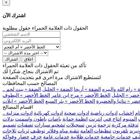
×
اشترك الآن
الحقول ذات العلامة الحمراء حقول مطلوبة
اغلاق
اشتراك
تأكد من تعبئة الحقول ذات العلامة الحمراء
تم الاشتراك بنجاح, شكرا لك
لتستطيع الاشتراك مرة اخرى قم بتحديث الصفحة
المصالح حسب المحافظات
» رام الله والبيره
الضفة » أريحا
الضفة » الخليل
الضفة » بيت لحم
خضر » الجليل
الخط الأخضر » مرج ابن عامر
الخط الأخضر » البطوف
ضر » نتانيا والخضيرة
الخط الأخضر » بئر السبع
الخط الأخضر » ايلات
اقسام المصالح
ام
اخشاب
ادوات رياضية
ادوات صحية
ادوات كهربائية
ادوات منزلية
المنيوم
انتاج فني
انترنت
انظمة حماية
باصات
باطون واسمنت
بدلات
تدفئة مركزية
ترجمة
تزيين
تسجيلات
تشحيم سيارات
تصفيات
تصميم
بريد
تلفزيون
تنظيفات العامة
تنقية مياه وفلاتر
توظيف
ثريات
ثلاجات
يف
خدمات جامعية
خدمات طلابية
خدمات عامة
خزف
خضار وفواكه