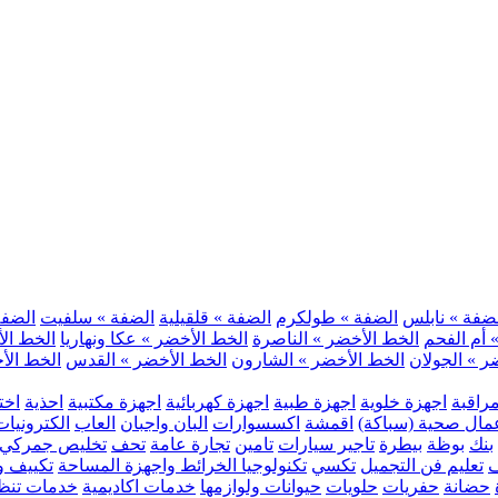
ضفة » نابلس
الضفة » طولكرم
الضفة » قلقيلية
الضفة » سلفيت
الضفة 
 أم الفحم
الخط الأخضر » الناصرة
الخط الأخضر » عكا ونهاريا
الخط الأ
ر » الجولان
الخط الأخضر » الشارون
الخط الأخضر » القدس
الخط الأخ
مراقبة
اجهزة خلوية
اجهزة طبية
اجهزة كهربائية
اجهزة مكتبية
احذية
اخت
مال صحية (سباكة)
اقمشة
اكسسوارات
البان واجبان
العاب
الكترونيات
بنك
بوظة
بيطرة
تاجير سيارات
تامين
تجارة عامة
تحف
تخليص جمركي
ف
تعليم فن التجميل
تكسي
تكنولوجيا الخرائط واجهزة المساحة
تكييف وت
حضانة
حفريات
حلويات
حيوانات ولوازمها
خدمات اكاديمية
خدمات تنظ