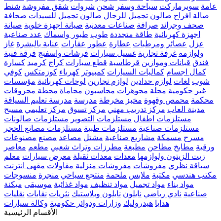
عامة
سوبرماركت
سياحة وسفر
شحن
شروات
شقق مفروشة
شنط
صالة افراح
صالون تجميل للرجال
صالون تجميل للسيدات
صحافة
صحف وجرائد
صرافة
صناعات معدنية
صيانة اجهزة خلوية
صيانة
اجهزة كهربائية
طاقة متجددة
طوب
طيور واسماك
عدد صناعية
عزل
عصائر ومرطبات
عطارة
عطور
عقارات
عناية بالبشرة
غاز
ولوازمه
غرفة تجارية
غسيل سيارات
فرشات واسفنج
فرقة فنية
فندق
قبانات وموازين
قرطاسية
قطع سيارات
كراج
كرميد
كسارة
كمال اجسام
كماليات السيارات
كمبيوتر
كهرباء
كوزمتكس
كوفي
شوب
لغات
لوازم حدادين
لوازم نجارين
لوحات كهربائية
مؤسسات
غير حكومية
مجلة
مجوهرات
محاسبون
محاماة
محطة محروقات
محكمة
محمص وقهوة
مخبز
مخرطة
مدرسة
مدرسة تعليم السياقة
مدينة العاب
مركز تدريب مهني
مركز تسوق
مركز تعليمي
مسبح
مستلزمات اطفال
مستلزمات التصوير
مستلزمات صالونات
مستلزمات صناعية
مستلزمات طبية
مستلزمات مصانع الحجر
مسرح
مسمكة
مشاريع صناعية
مشتل
مصاعد
مصنع
مصنوعات
ورقية
مطابخ
مطاحن
مطبعة
مطرزات وتراث شعبي
مطعم
معاصر
زيت الزيتون ولوازمها
معدات
معدات ثقيلة
معرض سيارات
معلم
سياقة نظري
مفروشات
مفروشات منزلية
مقاولات
مقهى انترنت
مكتب هندسي
مكتبة
ملابس
ملحمة
منتجع سياحي
منجرة
منسوجات
مواد بناء
مواد تجميل
مواد تنظيف
مواد غذائية
موسيقى
ميكنة
صناعية
نادي رياضي
نايلون
نايلون وبلاستيك
نثريات
نقابات
نقليات
هدايا
هيدروليك
وزارات ودوائر حكومية
وكالة سيارات
الأقسام الرئيسية