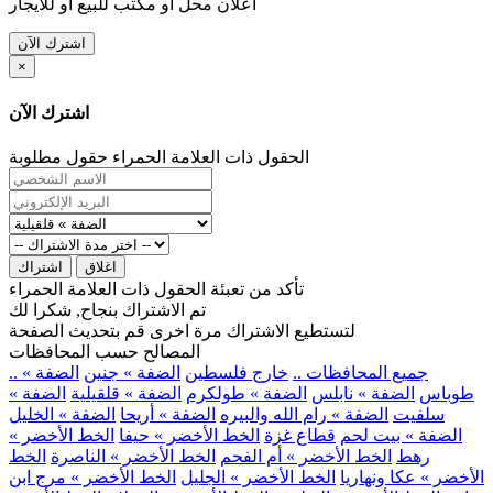
اعلان محل او مكتب للبيع او للايجار
اشترك الآن
×
اشترك الآن
الحقول ذات العلامة الحمراء حقول مطلوبة
اغلاق
اشتراك
تأكد من تعبئة الحقول ذات العلامة الحمراء
تم الاشتراك بنجاح, شكرا لك
لتستطيع الاشتراك مرة اخرى قم بتحديث الصفحة
المصالح حسب المحافظات
.. جميع المحافظات ..
خارج فلسطين
الضفة » جنين
الضفة »
طوباس
الضفة » نابلس
الضفة » طولكرم
الضفة » قلقيلية
الضفة »
سلفيت
الضفة » رام الله والبيره
الضفة » أريحا
الضفة » الخليل
الضفة » بيت لحم
قطاع غزة
الخط الأخضر » حيفا
الخط الأخضر »
رهط
الخط الأخضر » أم الفحم
الخط الأخضر » الناصرة
الخط
الأخضر » عكا ونهاريا
الخط الأخضر » الجليل
الخط الأخضر » مرج ابن