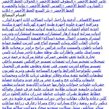
عامر
الخط الأخضر » البطوف
الخط الأخضر » الجولان
الخط الأخضر
» الشارون
الخط الأخضر » القدس
الخط الأخضر » نتانيا والخضيرة
الخط الأخضر » بئر السبع
الخط الأخضر » ايلات
اقسام المصالح
.. جميع الاقسام ..
أدخنة وأراجيل
ابواب
اتصالات
اثاث
اجهزة انذار
ومراقبة
اجهزة خلوية
اجهزة طبية
اجهزة كهربائية
اجهزة مكتبية
احذية
اختام
اخشاب
ادوات رياضية
ادوات صحية
ادوات كهربائية
ادوات منزلية
ادوية
ازهار
استشارات هندسية
استشارات وتدريب
استيراد وتصدير
اعمال صحية (سباكة)
اقمشة
اكسسوارات
البان
واجبان
العاب
الكترونيات
المنيوم
انتاج فني
انترنت
انظمة حماية
باصات
باطون واسمنت
بدلات عرائس
برابيج
براويز
برمجيات
بلاط
وسيراميك
بناشر واطارات
بنك
بوظة
بيطرة
تاجير سيارات
تامين
تجارة عامة
تحف
تخليص جمركي
تدفئة مركزية
ترجمة
تزيين
تسجيلات
تشحيم سيارات
تصفيات
تصميم جرافيكس
تصميم داخلي
تصميم مواقع انترنت
تصوير فني
تعبئة وتغليف
تعليم فن التجميل
تكسي
تكنولوجيا الخرائط واجهزة المساحة
تكييف وتبريد
تلفزيون
تنظيفات العامة
تنقية مياه وفلاتر
توظيف
ثريات
ثلاجات ومجمدات
جامعات وكليات
حج وعمرة
حجر ورخام
حديد وحدادة
حضانة
حفريات
حلويات
حيوانات ولوازمها
خدمات اكاديمية
خدمات تنظيف
خدمات جامعية
خدمات طلابية
خدمات عامة
خزف
خضار وفواكه
خطاط
خطوط طيران
خلويات
خياطة
خيزران
دباغة الجلود
دراي
كلين
دعاية واعلان
دهانات
دواجن
دورات صيانة اجهزة خلوية
دي جي
ديكور
راديو
روضة
زجاج سيارات
زجاج ومرايا
زخارف
زراعة
ساعات
ستائر
ستانلس ستيل
ستلايت
ستوديو
سجاد وموكيت
سلالم
سلامة