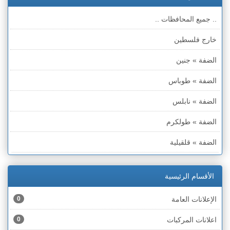
.. جميع المحافظات ..
خارج فلسطين
الضفة » جنين
الضفة » طوباس
الضفة » نابلس
الضفة » طولكرم
الضفة » قلقيلية
الضفة » سلفيت
الأقسام الرئيسية
الضفة » رام الله والبيره
الإعلانات العامة
0
الضفة » أريحا
اعلانات المركبات
0
الضفة » الخليل