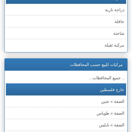
دراجة نارية
حافلة
شاحنة
مركبة ثقيلة
مركبات للبيع حسب المحافظات
.. جميع المحافظات ..
خارج فلسطين
الضفة » جنين
الضفة » طوباس
الضفة » نابلس