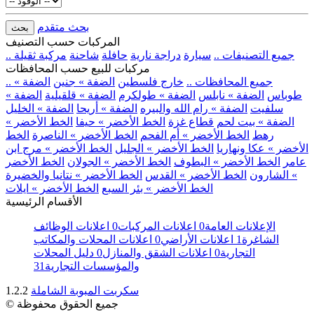
بحث متقدم
بحث
المركبات حسب التصنيف
.. جميع التصنيفات ..
سيارة
دراجة نارية
حافلة
شاحنة
مركبة ثقيلة
مركبات للبيع حسب المحافظات
.. جميع المحافظات ..
خارج فلسطين
الضفة » جنين
الضفة »
طوباس
الضفة » نابلس
الضفة » طولكرم
الضفة » قلقيلية
الضفة »
سلفيت
الضفة » رام الله والبيره
الضفة » أريحا
الضفة » الخليل
الضفة » بيت لحم
قطاع غزة
الخط الأخضر » حيفا
الخط الأخضر »
رهط
الخط الأخضر » أم الفحم
الخط الأخضر » الناصرة
الخط
الأخضر » عكا ونهاريا
الخط الأخضر » الجليل
الخط الأخضر » مرج ابن
عامر
الخط الأخضر » البطوف
الخط الأخضر » الجولان
الخط الأخضر
» الشارون
الخط الأخضر » القدس
الخط الأخضر » نتانيا والخضيرة
الخط الأخضر » بئر السبع
الخط الأخضر » ايلات
الأقسام الرئيسية
الإعلانات العامة
0
اعلانات المركبات
0
اعلانات الوظائف
الشاغرة
1
اعلانات الأراضي
0
اعلانات المحلات والمكاتب
التجارية
0
اعلانات الشقق والمنازل
0
دليل المحلات
والمؤسسات التجارية
31
سكربت المبوبة الشاملة
1.2.2
© جميع الحقوق محفوظة