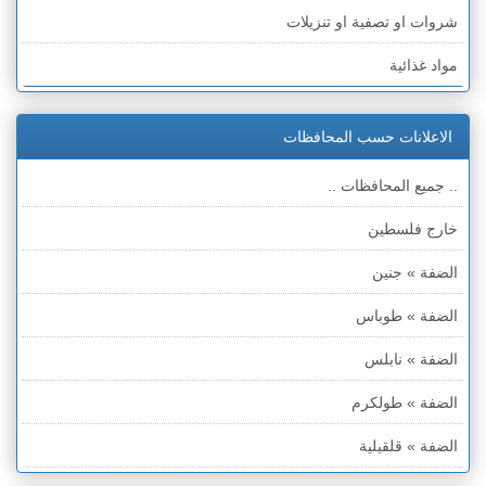
شروات او تصفية او تنزيلات
مواد غذائية
ادوات كهربائية
الاعلانات حسب المحافظات
اجهزة الكترونية
.. جميع المحافظات ..
كمبيوترات وملحقاتها
خارج فلسطين
اتصالات وهواتف وملحقاتها
الضفة » جنين
اجهزة انذار ومراقبة
الضفة » طوباس
اجهزة طبية
الضفة » نابلس
آلات موسيقية
الضفة » طولكرم
معدات والات متنوعة
الضفة » قلقيلية
ملابس وأحذية