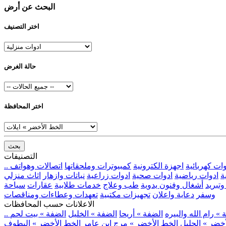
البحث عن أرض
اختر التصنيف
حالة الغرض
اختر المحافظة
بحث
التصنيفات
وات كهربائية
اجهزة الكترونية
كمبيوترات وملحقاتها
اتصالات وهواتف
ة
ادوات رياضية
ادوات صحية
ادوات زراعية
نباتات وازهار
اثاث منزلي
وتبريد
أشغال وفنون يدوية
طب وعلاج
خدمات طلابية
عقارات
سياحة
وسفر
دعاية واعلان
تجهيزات مكتبية
تعهدات وعطاءات ومناقصات
الاعلانات حسب المحافظات
» رام الله والبيره
الضفة » أريحا
الضفة » الخليل
الضفة » بيت لحم
خضر » الجليل
الخط الأخضر » مرج ابن عامر
الخط الأخضر » البطوف