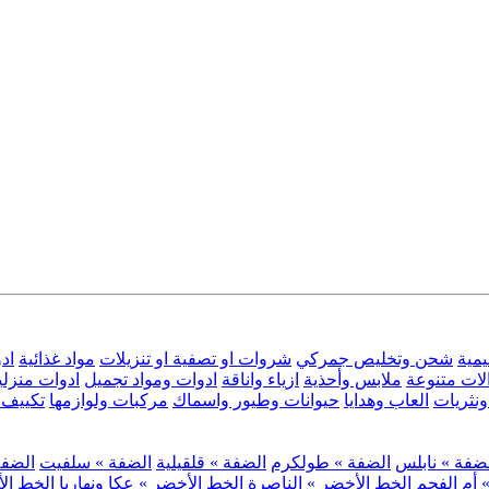
يمية
شحن وتخليص جمركي
شروات او تصفية او تنزيلات
مواد غذائية
اد
لات متنوعة
ملابس وأحذية
ازياء واناقة
ادوات ومواد تجميل
ادوات منزلي
نثريات
العاب وهدايا
حيوانات وطيور واسماك
مركبات ولوازمها
تكييف 
ضفة » نابلس
الضفة » طولكرم
الضفة » قلقيلية
الضفة » سلفيت
الضفة 
 أم الفحم
الخط الأخضر » الناصرة
الخط الأخضر » عكا ونهاريا
الخط الأ