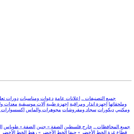
.. جميع التصنيفات ..
اعلانات عامة
دعوات ومناسبات
دورات تعل
وملحقاتها
اجهزة انذار ومراقبة
اجهزة طبية
آلات موسيقية
معدات وا
ومكتبي
ديكورات
سجاد ومفروشات
مجوهرات والماس
اكسسوارات و
.. جميع المحافظات ..
خارج فلسطين
الضفة » جنين
الضفة » طوباس
ال
قطاع غزة
الخط الأخضر » حيفا
الخط الأخضر » رهط
الخط الأخضر »