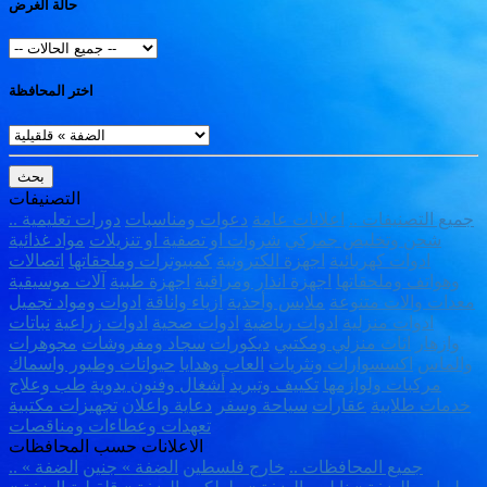
حالة الغرض
اختر المحافظة
بحث
التصنيفات
.. جميع التصنيفات ..
اعلانات عامة
دعوات ومناسبات
دورات تعليمية
شحن وتخليص جمركي
شروات او تصفية او تنزيلات
مواد غذائية
ادوات كهربائية
اجهزة الكترونية
كمبيوترات وملحقاتها
اتصالات
وهواتف وملحقاتها
اجهزة انذار ومراقبة
اجهزة طبية
آلات موسيقية
معدات والات متنوعة
ملابس وأحذية
ازياء واناقة
ادوات ومواد تجميل
ادوات منزلية
ادوات رياضية
ادوات صحية
ادوات زراعية
نباتات
وازهار
اثاث منزلي ومكتبي
ديكورات
سجاد ومفروشات
مجوهرات
والماس
اكسسوارات ونثريات
العاب وهدايا
حيوانات وطيور واسماك
مركبات ولوازمها
تكييف وتبريد
أشغال وفنون يدوية
طب وعلاج
خدمات طلابية
عقارات
سياحة وسفر
دعاية واعلان
تجهيزات مكتبية
تعهدات وعطاءات ومناقصات
الاعلانات حسب المحافظات
.. جميع المحافظات ..
خارج فلسطين
الضفة » جنين
الضفة »