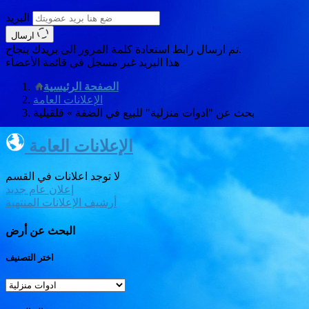
البريد
ارسال
تم ارسال رابط استعادة كلمة المرور الى بريدك بنجاح.
هذا البريد غير مسجل في قائمة الأعضاء
الصفحة الرئيسية
الإعلانات العامة
بحث عن "ادوات منزلية" للبيع في الضفة » قلقيلية
الإعلانات العامة
لا توجد اعلانات في القسم
إعلان عام جديد
أرشيف الإعلانات المنتهية
البحث عن أرض
اختر التصنيف