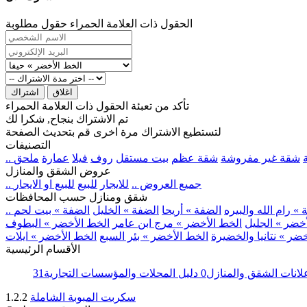
الحقول ذات العلامة الحمراء حقول مطلوبة
اغلاق
اشتراك
تأكد من تعبئة الحقول ذات العلامة الحمراء
تم الاشتراك بنجاح, شكرا لك
لتستطيع الاشتراك مرة اخرى قم بتحديث الصفحة
التصنيفات
شقة غير مفروشة
شقة عظم
بيت مستقل
روف
فيلا
عمارة
ملحق
عروض الشقق والمنازل
.. جميع العروض ..
للايجار
للبيع
للبيع او الايجار
شقق ومنازل حسب المحافظات
» رام الله والبيره
الضفة » أريحا
الضفة » الخليل
الضفة » بيت لحم
خضر » الجليل
الخط الأخضر » مرج ابن عامر
الخط الأخضر » البطوف
ضر » نتانيا والخضيرة
الخط الأخضر » بئر السبع
الخط الأخضر » ايلات
الأقسام الرئيسية
لانات الشقق والمنازل
0
دليل المحلات والمؤسسات التجارية
31
سكربت المبوبة الشاملة
1.2.2