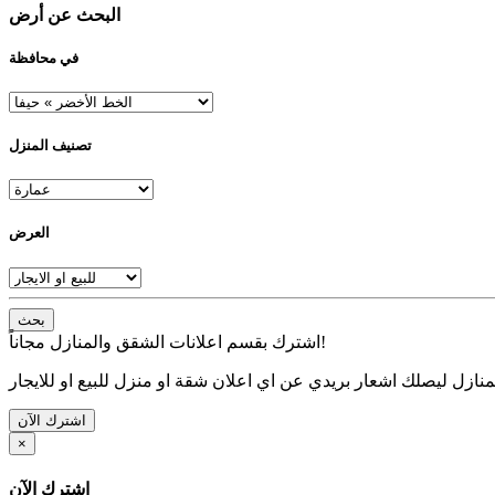
البحث عن أرض
في محافظة
تصنيف المنزل
العرض
بحث
اشترك بقسم اعلانات الشقق والمنازل مجاناً!
نازل ليصلك اشعار بريدي عن اي اعلان شقة او منزل للبيع او للايجار
اشترك الآن
×
اشترك الآن