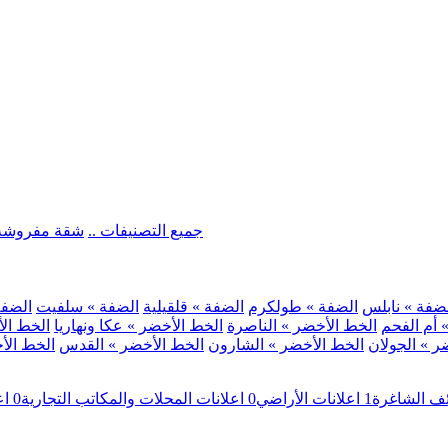
.. جميع التصنيفات ..
شقة مفروشة
ضفة » نابلس
الضفة » طولكرم
الضفة » قلقيلية
الضفة » سلفيت
الضفة 
 أم الفحم
الخط الأخضر » الناصرة
الخط الأخضر » عكا ونهاريا
الخط الأ
ر » الجولان
الخط الأخضر » الشارون
الخط الأخضر » القدس
الخط الأخ
ئف الشاغرة
1
اعلانات الأراضي
0
اعلانات المحلات والمكاتب التجارية
0
اع