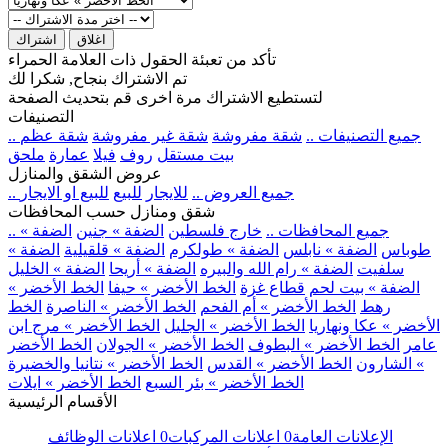
اغلاق
اشتراك
تأكد من تعبئة الحقول ذات العلامة الحمراء
تم الاشتراك بنجاح, شكرا لك
لتستطيع الاشتراك مرة اخرى قم بتحديث الصفحة
التصنيفات
.. جميع التصنيفات ..
شقة مفروشة
شقة غير مفروشة
شقة عظم
بيت مستقل
روف
فيلا
عمارة
ملحق
عروض الشقق والمنازل
.. جميع العروض ..
للايجار
للبيع
للبيع او الايجار
شقق ومنازل حسب المحافظات
.. جميع المحافظات ..
خارج فلسطين
الضفة » جنين
الضفة »
طوباس
الضفة » نابلس
الضفة » طولكرم
الضفة » قلقيلية
الضفة »
سلفيت
الضفة » رام الله والبيره
الضفة » أريحا
الضفة » الخليل
الضفة » بيت لحم
قطاع غزة
الخط الأخضر » حيفا
الخط الأخضر »
رهط
الخط الأخضر » أم الفحم
الخط الأخضر » الناصرة
الخط
الأخضر » عكا ونهاريا
الخط الأخضر » الجليل
الخط الأخضر » مرج ابن
عامر
الخط الأخضر » البطوف
الخط الأخضر » الجولان
الخط الأخضر
» الشارون
الخط الأخضر » القدس
الخط الأخضر » نتانيا والخضيرة
الخط الأخضر » بئر السبع
الخط الأخضر » ايلات
الأقسام الرئيسية
الإعلانات العامة
0
اعلانات المركبات
0
اعلانات الوظائف