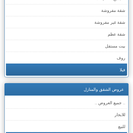
شقة مفروشة
شقة غير مفروشة
شقة عظم
بيت مستقل
روف
فيلا
عمارة
عروض الشقق والمنازل
ملحق
.. جميع العروض ..
للايجار
للبيع