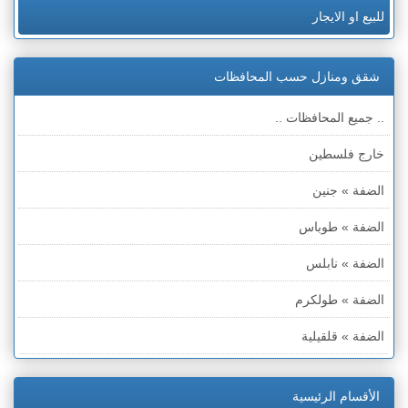
للبيع او الايجار
شقق ومنازل حسب المحافظات
.. جميع المحافظات ..
خارج فلسطين
الضفة » جنين
الضفة » طوباس
الضفة » نابلس
الضفة » طولكرم
الضفة » قلقيلية
الضفة » سلفيت
الأقسام الرئيسية