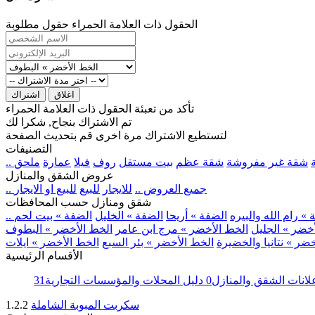
الحقول ذات العلامة الحمراء حقول مطلوبة
اغلاق
اشتراك
تأكد من تعبئة الحقول ذات العلامة الحمراء
تم الاشتراك بنجاح, شكرا لك
لتستطيع الاشتراك مرة اخرى قم بتحديث الصفحة
التصنيفات
شقة غير مفروشة
شقة عظم
بيت مستقل
روف
فيلا
عمارة
ملحق
عروض الشقق والمنازل
.. جميع العروض ..
للايجار
للبيع
للبيع او الايجار
شقق ومنازل حسب المحافظات
» رام الله والبيره
الضفة » أريحا
الضفة » الخليل
الضفة » بيت لحم
خضر » الجليل
الخط الأخضر » مرج ابن عامر
الخط الأخضر » البطوف
ضر » نتانيا والخضيرة
الخط الأخضر » بئر السبع
الخط الأخضر » ايلات
الأقسام الرئيسية
لانات الشقق والمنازل
0
دليل المحلات والمؤسسات التجارية
31
سكربت المبوبة الشاملة
1.2.2