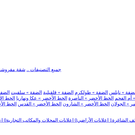
.. جميع التصنيفات ..
شقة مفروشة
ضفة » نابلس
الضفة » طولكرم
الضفة » قلقيلية
الضفة » سلفيت
الضفة 
 أم الفحم
الخط الأخضر » الناصرة
الخط الأخضر » عكا ونهاريا
الخط الأ
ر » الجولان
الخط الأخضر » الشارون
الخط الأخضر » القدس
الخط الأخ
ئف الشاغرة
1
اعلانات الأراضي
0
اعلانات المحلات والمكاتب التجارية
0
اع