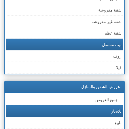
شقة مفروشة
شقة غير مفروشة
شقة عظم
بيت مستقل
روف
فيلا
عمارة
عروض الشقق والمنازل
ملحق
.. جميع العروض ..
للايجار
للبيع