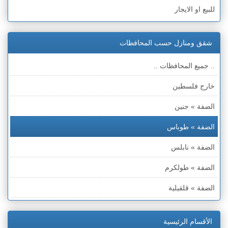
للبيع او الايجار
شقق ومنازل حسب المحافظات
.. جميع المحافظات ..
خارج فلسطين
الضفة » جنين
الضفة » طوباس
الضفة » نابلس
الضفة » طولكرم
الضفة » قلقيلية
الضفة » سلفيت
الأقسام الرئيسية