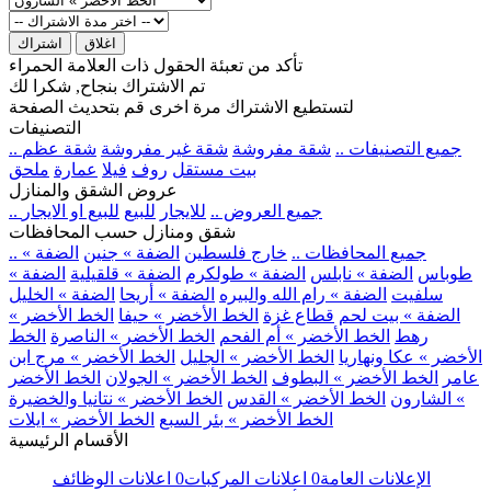
اغلاق
اشتراك
تأكد من تعبئة الحقول ذات العلامة الحمراء
تم الاشتراك بنجاح, شكرا لك
لتستطيع الاشتراك مرة اخرى قم بتحديث الصفحة
التصنيفات
.. جميع التصنيفات ..
شقة مفروشة
شقة غير مفروشة
شقة عظم
بيت مستقل
روف
فيلا
عمارة
ملحق
عروض الشقق والمنازل
.. جميع العروض ..
للايجار
للبيع
للبيع او الايجار
شقق ومنازل حسب المحافظات
.. جميع المحافظات ..
خارج فلسطين
الضفة » جنين
الضفة »
طوباس
الضفة » نابلس
الضفة » طولكرم
الضفة » قلقيلية
الضفة »
سلفيت
الضفة » رام الله والبيره
الضفة » أريحا
الضفة » الخليل
الضفة » بيت لحم
قطاع غزة
الخط الأخضر » حيفا
الخط الأخضر »
رهط
الخط الأخضر » أم الفحم
الخط الأخضر » الناصرة
الخط
الأخضر » عكا ونهاريا
الخط الأخضر » الجليل
الخط الأخضر » مرج ابن
عامر
الخط الأخضر » البطوف
الخط الأخضر » الجولان
الخط الأخضر
» الشارون
الخط الأخضر » القدس
الخط الأخضر » نتانيا والخضيرة
الخط الأخضر » بئر السبع
الخط الأخضر » ايلات
الأقسام الرئيسية
الإعلانات العامة
0
اعلانات المركبات
0
اعلانات الوظائف