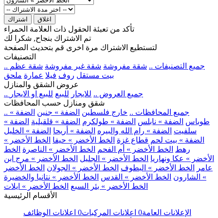
اغلاق
اشتراك
تأكد من تعبئة الحقول ذات العلامة الحمراء
تم الاشتراك بنجاح, شكرا لك
لتستطيع الاشتراك مرة اخرى قم بتحديث الصفحة
التصنيفات
.. جميع التصنيفات ..
شقة مفروشة
شقة غير مفروشة
شقة عظم
بيت مستقل
روف
فيلا
عمارة
ملحق
عروض الشقق والمنازل
.. جميع العروض ..
للايجار
للبيع
للبيع او الايجار
شقق ومنازل حسب المحافظات
.. جميع المحافظات ..
خارج فلسطين
الضفة » جنين
الضفة »
طوباس
الضفة » نابلس
الضفة » طولكرم
الضفة » قلقيلية
الضفة »
سلفيت
الضفة » رام الله والبيره
الضفة » أريحا
الضفة » الخليل
الضفة » بيت لحم
قطاع غزة
الخط الأخضر » حيفا
الخط الأخضر »
رهط
الخط الأخضر » أم الفحم
الخط الأخضر » الناصرة
الخط
الأخضر » عكا ونهاريا
الخط الأخضر » الجليل
الخط الأخضر » مرج ابن
عامر
الخط الأخضر » البطوف
الخط الأخضر » الجولان
الخط الأخضر
» الشارون
الخط الأخضر » القدس
الخط الأخضر » نتانيا والخضيرة
الخط الأخضر » بئر السبع
الخط الأخضر » ايلات
الأقسام الرئيسية
الإعلانات العامة
0
اعلانات المركبات
0
اعلانات الوظائف