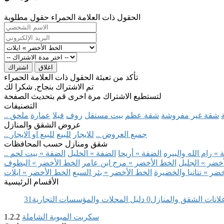
الحقول ذات العلامة الحمراء حقول مطلوبة
اغلاق
اشتراك
تأكد من تعبئة الحقول ذات العلامة الحمراء
تم الاشتراك بنجاح, شكرا لك
لتستطيع الاشتراك مرة اخرى قم بتحديث الصفحة
التصنيفات
شقة غير مفروشة
شقة عظم
بيت مستقل
روف
فيلا
عمارة
ملحق
عروض الشقق والمنازل
.. جميع العروض ..
للايجار
للبيع
للبيع او الايجار
شقق ومنازل حسب المحافظات
» رام الله والبيره
الضفة » أريحا
الضفة » الخليل
الضفة » بيت لحم
خضر » الجليل
الخط الأخضر » مرج ابن عامر
الخط الأخضر » البطوف
ضر » نتانيا والخضيرة
الخط الأخضر » بئر السبع
الخط الأخضر » ايلات
الأقسام الرئيسية
لانات الشقق والمنازل
0
دليل المحلات والمؤسسات التجارية
31
سكربت المبوبة الشاملة
1.2.2