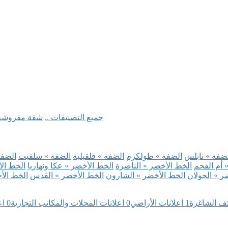
.. جميع التصنيفات ..
شقة مفروشة
ضفة » نابلس
الضفة » طولكرم
الضفة » قلقيلية
الضفة » سلفيت
الضفة 
 أم الفحم
الخط الأخضر » الناصرة
الخط الأخضر » عكا ونهاريا
الخط الأ
ر » الجولان
الخط الأخضر » الشارون
الخط الأخضر » القدس
الخط الأخ
ئف الشاغرة
1
اعلانات الأراضي
0
اعلانات المحلات والمكاتب التجارية
0
اع