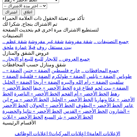
اغلاق
اشتراك
تأكد من تعبئة الحقول ذات العلامة الحمراء
تم الاشتراك بنجاح, شكرا لك
لتستطيع الاشتراك مرة اخرى قم بتحديث الصفحة
التصنيفات
.. جميع التصنيفات ..
شقة مفروشة
شقة غير مفروشة
شقة عظم
بيت مستقل
روف
فيلا
عمارة
ملحق
عروض الشقق والمنازل
.. جميع العروض ..
للايجار
للبيع
للبيع او الايجار
شقق ومنازل حسب المحافظات
.. جميع المحافظات ..
خارج فلسطين
الضفة » جنين
الضفة »
طوباس
الضفة » نابلس
الضفة » طولكرم
الضفة » قلقيلية
الضفة »
سلفيت
الضفة » رام الله والبيره
الضفة » أريحا
الضفة » الخليل
الضفة » بيت لحم
قطاع غزة
الخط الأخضر » حيفا
الخط الأخضر »
رهط
الخط الأخضر » أم الفحم
الخط الأخضر » الناصرة
الخط
الأخضر » عكا ونهاريا
الخط الأخضر » الجليل
الخط الأخضر » مرج ابن
عامر
الخط الأخضر » البطوف
الخط الأخضر » الجولان
الخط الأخضر
» الشارون
الخط الأخضر » القدس
الخط الأخضر » نتانيا والخضيرة
الخط الأخضر » بئر السبع
الخط الأخضر » ايلات
الأقسام الرئيسية
الإعلانات العامة
0
اعلانات المركبات
0
اعلانات الوظائف