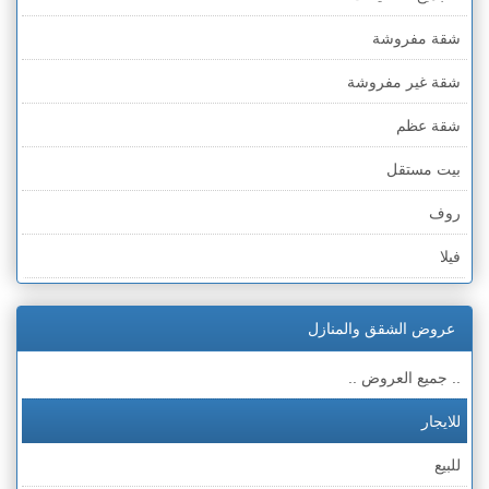
شقة مفروشة
شقة غير مفروشة
شقة عظم
بيت مستقل
روف
فيلا
عمارة
عروض الشقق والمنازل
ملحق
.. جميع العروض ..
للايجار
للبيع