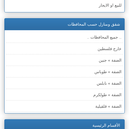
للبيع او الايجار
شقق ومنازل حسب المحافظات
.. جميع المحافظات ..
خارج فلسطين
الضفة » جنين
الضفة » طوباس
الضفة » نابلس
الضفة » طولكرم
الضفة » قلقيلية
الضفة » سلفيت
الأقسام الرئيسية