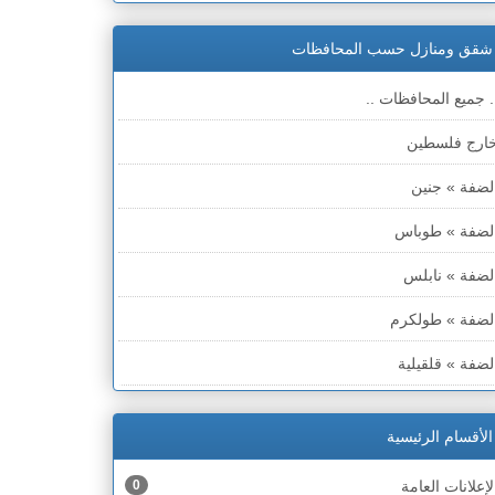
شقق ومنازل حسب المحافظات
. جميع المحافظات ..
ارج فلسطين
لضفة » جنين
لضفة » طوباس
لضفة » نابلس
لضفة » طولكرم
لضفة » قلقيلية
لضفة » سلفيت
الأقسام الرئيسية
لضفة » رام الله والبيره
لإعلانات العامة
0