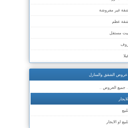
قة غير مفروشة
قة عظم
يت مستقل
وف
يلا
مارة
عروض الشقق والمنازل
لحق
. جميع العروض ..
لايجار
لبيع
لبيع او الايجار