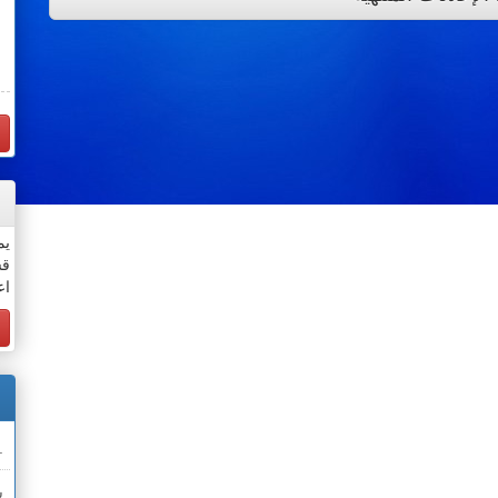
يم
قس
اع
.
ش