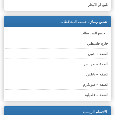
للبيع او الايجار
شقق ومنازل حسب المحافظات
.. جميع المحافظات ..
خارج فلسطين
الضفة » جنين
الضفة » طوباس
الضفة » نابلس
الضفة » طولكرم
الضفة » قلقيلية
الضفة » سلفيت
الأقسام الرئيسية