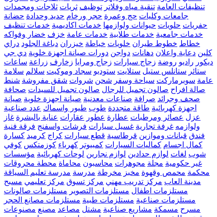
تنظيفات العامة
تنقية مياه وفلاتر
توظيف
ثريات
ثلاجات ومجمدات
جامعات وكليات
حج وعمرة
حجر ورخام
حديد وحدادة
حضانة
حفريات
حلويات
حيوانات ولوازمها
خدمات اكاديمية
خدمات تنظيف
خدمات جامعية
خدمات طلابية
خدمات عامة
خزف
خضار وفواكه
خطاط
خطوط طيران
خلويات
خياطة
خيزران
دباغة الجلود
دراي
كلين
دعاية واعلان
دهانات
دواجن
دورات صيانة اجهزة خلوية
دي جي
ديكور
راديو
روضة
زجاج سيارات
زجاج ومرايا
زخارف
زراعة
ساعات
ستائر
ستانلس ستيل
ستلايت
ستوديو
سجاد وموكيت
سلالم
سلامة
عامة
سوبرماركت
سياحة وسفر
شحن
شروات
شقق مفروشة
شنط
صالة افراح
صالون تجميل للرجال
صالون تجميل للسيدات
صحافة
صحف وجرائد
صرافة
صناعات معدنية
صيانة اجهزة خلوية
صيانة
اجهزة كهربائية
طاقة متجددة
طوب
طيور واسماك
عدد صناعية
عزل
عصائر ومرطبات
عطارة
عطور
عقارات
عناية بالبشرة
غاز
ولوازمه
غرفة تجارية
غسيل سيارات
فرشات واسفنج
فرقة فنية
فندق
قبانات وموازين
قرطاسية
قطع سيارات
كراج
كرميد
كسارة
كمال اجسام
كماليات السيارات
كمبيوتر
كهرباء
كوزمتكس
كوفي
شوب
لغات
لوازم حدادين
لوازم نجارين
لوحات كهربائية
مؤسسات
غير حكومية
مجلة
مجوهرات
محاسبون
محاماة
محطة محروقات
محكمة
محمص وقهوة
مخبز
مخرطة
مدرسة
مدرسة تعليم السياقة
مدينة العاب
مركز تدريب مهني
مركز تسوق
مركز تعليمي
مسبح
مستلزمات اطفال
مستلزمات التصوير
مستلزمات صالونات
مستلزمات صناعية
مستلزمات طبية
مستلزمات مصانع الحجر
مسرح
مسمكة
مشاريع صناعية
مشتل
مصاعد
مصنع
مصنوعات