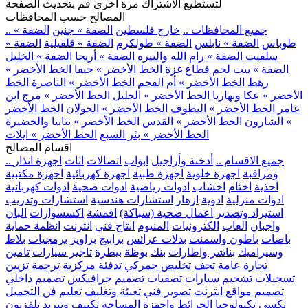
لتستطيع الاشتراك مرة اخرى قم بتحديث الصفحة
المصالح حسب المحافظات
.. جميع المحافظات ..
خارج فلسطين
الضفة » جنين
الضفة »
طوباس
الضفة » نابلس
الضفة » طولكرم
الضفة » قلقيلية
الضفة »
سلفيت
الضفة » رام الله والبيره
الضفة » أريحا
الضفة » الخليل
الضفة » بيت لحم
قطاع غزة
الخط الأخضر » حيفا
الخط الأخضر »
رهط
الخط الأخضر » أم الفحم
الخط الأخضر » الناصرة
الخط
الأخضر » عكا ونهاريا
الخط الأخضر » الجليل
الخط الأخضر » مرج ابن
عامر
الخط الأخضر » البطوف
الخط الأخضر » الجولان
الخط الأخضر
» الشارون
الخط الأخضر » القدس
الخط الأخضر » نتانيا والخضيرة
الخط الأخضر » بئر السبع
الخط الأخضر » ايلات
اقسام المصالح
.. جميع الاقسام ..
أدخنة وأراجيل
ابواب
اتصالات
اثاث
اجهزة انذار
ومراقبة
اجهزة خلوية
اجهزة طبية
اجهزة كهربائية
اجهزة مكتبية
احذية
اختام
اخشاب
ادوات رياضية
ادوات صحية
ادوات كهربائية
ادوات منزلية
ادوية
ازهار
استشارات هندسية
استشارات وتدريب
استيراد وتصدير
اعمال صحية (سباكة)
اقمشة
اكسسوارات
البان
واجبان
العاب
الكترونيات
المنيوم
انتاج فني
انترنت
انظمة حماية
باصات
باطون واسمنت
بدلات عرائس
برابيج
براويز
برمجيات
بلاط
وسيراميك
بناشر واطارات
بنك
بوظة
بيطرة
تاجير سيارات
تامين
تجارة عامة
تحف
تخليص جمركي
تدفئة مركزية
ترجمة
تزيين
تسجيلات
تشحيم سيارات
تصفيات
تصميم جرافيكس
تصميم داخلي
تصميم مواقع انترنت
تصوير فني
تعبئة وتغليف
تعليم فن التجميل
تكسي
تكنولوجيا الخرائط واجهزة المساحة
تكييف وتبريد
تلفزيون