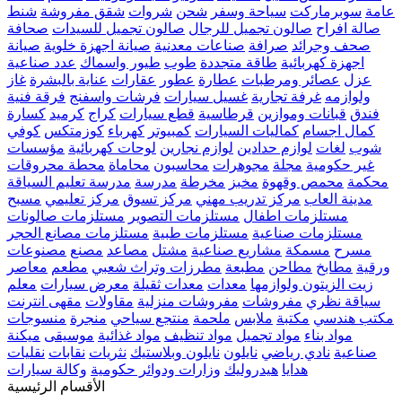
عامة
سوبرماركت
سياحة وسفر
شحن
شروات
شقق مفروشة
شنط
صالة افراح
صالون تجميل للرجال
صالون تجميل للسيدات
صحافة
صحف وجرائد
صرافة
صناعات معدنية
صيانة اجهزة خلوية
صيانة
اجهزة كهربائية
طاقة متجددة
طوب
طيور واسماك
عدد صناعية
عزل
عصائر ومرطبات
عطارة
عطور
عقارات
عناية بالبشرة
غاز
ولوازمه
غرفة تجارية
غسيل سيارات
فرشات واسفنج
فرقة فنية
فندق
قبانات وموازين
قرطاسية
قطع سيارات
كراج
كرميد
كسارة
كمال اجسام
كماليات السيارات
كمبيوتر
كهرباء
كوزمتكس
كوفي
شوب
لغات
لوازم حدادين
لوازم نجارين
لوحات كهربائية
مؤسسات
غير حكومية
مجلة
مجوهرات
محاسبون
محاماة
محطة محروقات
محكمة
محمص وقهوة
مخبز
مخرطة
مدرسة
مدرسة تعليم السياقة
مدينة العاب
مركز تدريب مهني
مركز تسوق
مركز تعليمي
مسبح
مستلزمات اطفال
مستلزمات التصوير
مستلزمات صالونات
مستلزمات صناعية
مستلزمات طبية
مستلزمات مصانع الحجر
مسرح
مسمكة
مشاريع صناعية
مشتل
مصاعد
مصنع
مصنوعات
ورقية
مطابخ
مطاحن
مطبعة
مطرزات وتراث شعبي
مطعم
معاصر
زيت الزيتون ولوازمها
معدات
معدات ثقيلة
معرض سيارات
معلم
سياقة نظري
مفروشات
مفروشات منزلية
مقاولات
مقهى انترنت
مكتب هندسي
مكتبة
ملابس
ملحمة
منتجع سياحي
منجرة
منسوجات
مواد بناء
مواد تجميل
مواد تنظيف
مواد غذائية
موسيقى
ميكنة
صناعية
نادي رياضي
نايلون
نايلون وبلاستيك
نثريات
نقابات
نقليات
هدايا
هيدروليك
وزارات ودوائر حكومية
وكالة سيارات
الأقسام الرئيسية