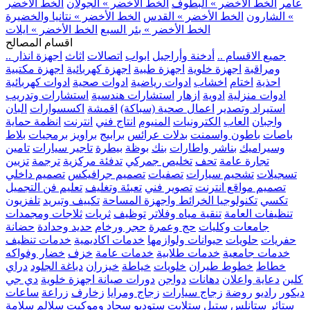
عامر
الخط الأخضر » البطوف
الخط الأخضر » الجولان
الخط الأخضر
» الشارون
الخط الأخضر » القدس
الخط الأخضر » نتانيا والخضيرة
الخط الأخضر » بئر السبع
الخط الأخضر » ايلات
اقسام المصالح
.. جميع الاقسام ..
أدخنة وأراجيل
ابواب
اتصالات
اثاث
اجهزة انذار
ومراقبة
اجهزة خلوية
اجهزة طبية
اجهزة كهربائية
اجهزة مكتبية
احذية
اختام
اخشاب
ادوات رياضية
ادوات صحية
ادوات كهربائية
ادوات منزلية
ادوية
ازهار
استشارات هندسية
استشارات وتدريب
استيراد وتصدير
اعمال صحية (سباكة)
اقمشة
اكسسوارات
البان
واجبان
العاب
الكترونيات
المنيوم
انتاج فني
انترنت
انظمة حماية
باصات
باطون واسمنت
بدلات عرائس
برابيج
براويز
برمجيات
بلاط
وسيراميك
بناشر واطارات
بنك
بوظة
بيطرة
تاجير سيارات
تامين
تجارة عامة
تحف
تخليص جمركي
تدفئة مركزية
ترجمة
تزيين
تسجيلات
تشحيم سيارات
تصفيات
تصميم جرافيكس
تصميم داخلي
تصميم مواقع انترنت
تصوير فني
تعبئة وتغليف
تعليم فن التجميل
تكسي
تكنولوجيا الخرائط واجهزة المساحة
تكييف وتبريد
تلفزيون
تنظيفات العامة
تنقية مياه وفلاتر
توظيف
ثريات
ثلاجات ومجمدات
جامعات وكليات
حج وعمرة
حجر ورخام
حديد وحدادة
حضانة
حفريات
حلويات
حيوانات ولوازمها
خدمات اكاديمية
خدمات تنظيف
خدمات جامعية
خدمات طلابية
خدمات عامة
خزف
خضار وفواكه
خطاط
خطوط طيران
خلويات
خياطة
خيزران
دباغة الجلود
دراي
كلين
دعاية واعلان
دهانات
دواجن
دورات صيانة اجهزة خلوية
دي جي
ديكور
راديو
روضة
زجاج سيارات
زجاج ومرايا
زخارف
زراعة
ساعات
ستائر
ستانلس ستيل
ستلايت
ستوديو
سجاد وموكيت
سلالم
سلامة