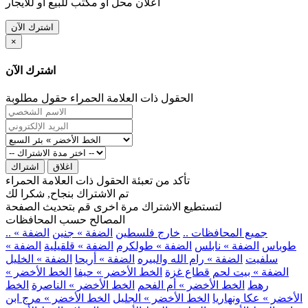
اعلان محل او مكتب للبيع او للايجار
اشترك الآن
×
اشترك الآن
الحقول ذات العلامة الحمراء حقول مطلوبة
اغلاق
اشتراك
تأكد من تعبئة الحقول ذات العلامة الحمراء
تم الاشتراك بنجاح, شكرا لك
لتستطيع الاشتراك مرة اخرى قم بتحديث الصفحة
المصالح حسب المحافظات
.. جميع المحافظات ..
خارج فلسطين
الضفة » جنين
الضفة »
طوباس
الضفة » نابلس
الضفة » طولكرم
الضفة » قلقيلية
الضفة »
سلفيت
الضفة » رام الله والبيره
الضفة » أريحا
الضفة » الخليل
الضفة » بيت لحم
قطاع غزة
الخط الأخضر » حيفا
الخط الأخضر »
رهط
الخط الأخضر » أم الفحم
الخط الأخضر » الناصرة
الخط
الأخضر » عكا ونهاريا
الخط الأخضر » الجليل
الخط الأخضر » مرج ابن