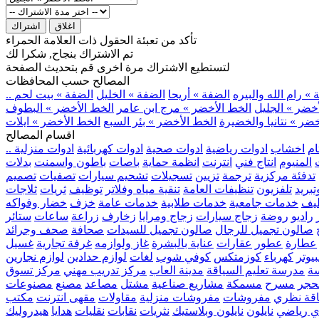
اغلاق
اشتراك
تأكد من تعبئة الحقول ذات العلامة الحمراء
تم الاشتراك بنجاح, شكرا لك
لتستطيع الاشتراك مرة اخرى قم بتحديث الصفحة
المصالح حسب المحافظات
» رام الله والبيره
الضفة » أريحا
الضفة » الخليل
الضفة » بيت لحم
خضر » الجليل
الخط الأخضر » مرج ابن عامر
الخط الأخضر » البطوف
ضر » نتانيا والخضيرة
الخط الأخضر » بئر السبع
الخط الأخضر » ايلات
اقسام المصالح
ام
اخشاب
ادوات رياضية
ادوات صحية
ادوات كهربائية
ادوات منزلية
المنيوم
انتاج فني
انترنت
انظمة حماية
باصات
باطون واسمنت
بدلات
تدفئة مركزية
ترجمة
تزيين
تسجيلات
تشحيم سيارات
تصفيات
تصميم
بريد
تلفزيون
تنظيفات العامة
تنقية مياه وفلاتر
توظيف
ثريات
ثلاجات
يف
خدمات جامعية
خدمات طلابية
خدمات عامة
خزف
خضار وفواكه
راديو
روضة
زجاج سيارات
زجاج ومرايا
زخارف
زراعة
ساعات
ستائر
صالون تجميل للرجال
صالون تجميل للسيدات
صحافة
صحف وجرائد
عطارة
عطور
عقارات
عناية بالبشرة
غاز ولوازمه
غرفة تجارية
غسيل
يوتر
كهرباء
كوزمتكس
كوفي شوب
لغات
لوازم حدادين
لوازم نجارين
ة
مدرسة تعليم السياقة
مدينة العاب
مركز تدريب مهني
مركز تسوق
حجر
مسرح
مسمكة
مشاريع صناعية
مشتل
مصاعد
مصنع
مصنوعات
اقة نظري
مفروشات
مفروشات منزلية
مقاولات
مقهى انترنت
مكتب
ي رياضي
نايلون
نايلون وبلاستيك
نثريات
نقابات
نقليات
هدايا
هيدروليك