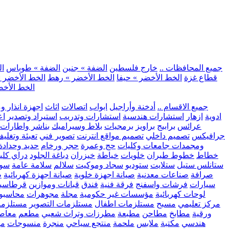
.. جميع المحافظات ..
خارج فلسطين
الضفة » جنين
الضفة » طوباس
ال
قطاع غزة
الخط الأخضر » حيفا
الخط الأخضر » رهط
الخط الأخضر »
الخط الأخض
.. جميع الاقسام ..
أدخنة وأراجيل
ابواب
اتصالات
اثاث
اجهزة انذار و
ادوية
ازهار
استشارات هندسية
استشارات وتدريب
استيراد وتصدير
اع
عرائس
برابيج
براويز
برمجيات
بلاط وسيراميك
بناشر واطارات
جرافيكس
تصميم داخلي
تصميم مواقع انترنت
تصوير فني
تعبئة وتغلي
ومجمدات
جامعات وكليات
حج وعمرة
حجر ورخام
حديد وحدادة
خطاط
خطوط طيران
خلويات
خياطة
خيزران
دباغة الجلود
دراي كلي
ستانلس ستيل
ستلايت
ستوديو
سجاد وموكيت
سلالم
سلامة عامة
سوب
صرافة
صناعات معدنية
صيانة اجهزة خلوية
صيانة اجهزة كهربائية
ط
سيارات
فرشات واسفنج
فرقة فنية
فندق
قبانات وموازين
قرطاسي
لوحات كهربائية
مؤسسات غير حكومية
مجلة
مجوهرات
محاسبو
مركز تعليمي
مسبح
مستلزمات اطفال
مستلزمات التصوير
مستلزما
ورقية
مطابخ
مطاحن
مطبعة
مطرزات وتراث شعبي
مطعم
معاصر
هندسي
مكتبة
ملابس
ملحمة
منتجع سياحي
منجرة
منسوجات
مو