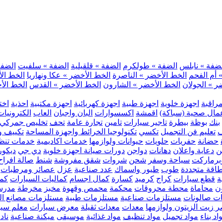
ضفة » نابلس
الضفة » طولكرم
الضفة » قلقيلية
الضفة » سلفيت
الضفة 
 أم الفحم
الخط الأخضر » الناصرة
الخط الأخضر » عكا ونهاريا
الخط الأ
ر » الجولان
الخط الأخضر » الشارون
الخط الأخضر » القدس
الخط الأخ
مراقبة
اجهزة خلوية
اجهزة طبية
اجهزة كهربائية
اجهزة مكتبية
احذية
اخت
مال صحية (سباكة)
اقمشة
اكسسوارات
البان واجبان
العاب
الكترونيات
بنك
بوظة
بيطرة
تاجير سيارات
تامين
تجارة عامة
تحف
تخليص جمركي
ف
تعليم فن التجميل
تكسي
تكنولوجيا الخرائط واجهزة المساحة
تكييف وت
حضانة
حفريات
حلويات
حيوانات ولوازمها
خدمات اكاديمية
خدمات تنظ
ن
دعاية واعلان
دهانات
دواجن
دورات صيانة اجهزة خلوية
دي جي
ديكور
رماركت
سياحة وسفر
شحن
شروات
شقق مفروشة
شنط
صالة افراح
اقة متجددة
طوب
طيور واسماك
عدد صناعية
عزل
عصائر ومرطبات
ة
قطع سيارات
كراج
كرميد
كسارة
كمال اجسام
كماليات السيارات
كمب
ن
محاماة
محطة محروقات
محكمة
محمص وقهوة
مخبز
مخرطة
مدرس
ت صالونات
مستلزمات صناعية
مستلزمات طبية
مستلزمات مصانع ال
 زيت الزيتون ولوازمها
معدات
معدات ثقيلة
معرض سيارات
معلم سي
اد بناء
مواد تجميل
مواد تنظيف
مواد غذائية
موسيقى
ميكنة صناعية
ناد