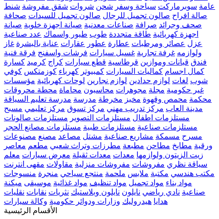
عامة
سوبرماركت
سياحة وسفر
شحن
شروات
شقق مفروشة
شنط
صالة افراح
صالون تجميل للرجال
صالون تجميل للسيدات
صحافة
صحف وجرائد
صرافة
صناعات معدنية
صيانة اجهزة خلوية
صيانة
اجهزة كهربائية
طاقة متجددة
طوب
طيور واسماك
عدد صناعية
عزل
عصائر ومرطبات
عطارة
عطور
عقارات
عناية بالبشرة
غاز
ولوازمه
غرفة تجارية
غسيل سيارات
فرشات واسفنج
فرقة فنية
فندق
قبانات وموازين
قرطاسية
قطع سيارات
كراج
كرميد
كسارة
كمال اجسام
كماليات السيارات
كمبيوتر
كهرباء
كوزمتكس
كوفي
شوب
لغات
لوازم حدادين
لوازم نجارين
لوحات كهربائية
مؤسسات
غير حكومية
مجلة
مجوهرات
محاسبون
محاماة
محطة محروقات
محكمة
محمص وقهوة
مخبز
مخرطة
مدرسة
مدرسة تعليم السياقة
مدينة العاب
مركز تدريب مهني
مركز تسوق
مركز تعليمي
مسبح
مستلزمات اطفال
مستلزمات التصوير
مستلزمات صالونات
مستلزمات صناعية
مستلزمات طبية
مستلزمات مصانع الحجر
مسرح
مسمكة
مشاريع صناعية
مشتل
مصاعد
مصنع
مصنوعات
ورقية
مطابخ
مطاحن
مطبعة
مطرزات وتراث شعبي
مطعم
معاصر
زيت الزيتون ولوازمها
معدات
معدات ثقيلة
معرض سيارات
معلم
سياقة نظري
مفروشات
مفروشات منزلية
مقاولات
مقهى انترنت
مكتب هندسي
مكتبة
ملابس
ملحمة
منتجع سياحي
منجرة
منسوجات
مواد بناء
مواد تجميل
مواد تنظيف
مواد غذائية
موسيقى
ميكنة
صناعية
نادي رياضي
نايلون
نايلون وبلاستيك
نثريات
نقابات
نقليات
هدايا
هيدروليك
وزارات ودوائر حكومية
وكالة سيارات
الأقسام الرئيسية