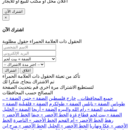
اعلان محل او مكتب للبيع او للايجار
اشترك الآن
×
اشترك الآن
الحقول ذات العلامة الحمراء حقول مطلوبة
اغلاق
اشتراك
تأكد من تعبئة الحقول ذات العلامة الحمراء
تم الاشتراك بنجاح, شكرا لك
لتستطيع الاشتراك مرة اخرى قم بتحديث الصفحة
المصالح حسب المحافظات
.. جميع المحافظات ..
خارج فلسطين
الضفة » جنين
الضفة »
طوباس
الضفة » نابلس
الضفة » طولكرم
الضفة » قلقيلية
الضفة »
سلفيت
الضفة » رام الله والبيره
الضفة » أريحا
الضفة » الخليل
الضفة » بيت لحم
قطاع غزة
الخط الأخضر » حيفا
الخط الأخضر »
رهط
الخط الأخضر » أم الفحم
الخط الأخضر » الناصرة
الخط
الأخضر » عكا ونهاريا
الخط الأخضر » الجليل
الخط الأخضر » مرج ابن