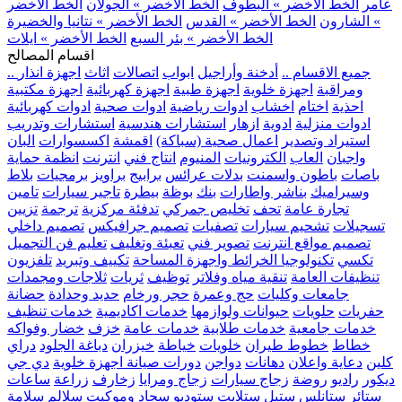
عامر
الخط الأخضر » البطوف
الخط الأخضر » الجولان
الخط الأخضر
» الشارون
الخط الأخضر » القدس
الخط الأخضر » نتانيا والخضيرة
الخط الأخضر » بئر السبع
الخط الأخضر » ايلات
اقسام المصالح
.. جميع الاقسام ..
أدخنة وأراجيل
ابواب
اتصالات
اثاث
اجهزة انذار
ومراقبة
اجهزة خلوية
اجهزة طبية
اجهزة كهربائية
اجهزة مكتبية
احذية
اختام
اخشاب
ادوات رياضية
ادوات صحية
ادوات كهربائية
ادوات منزلية
ادوية
ازهار
استشارات هندسية
استشارات وتدريب
استيراد وتصدير
اعمال صحية (سباكة)
اقمشة
اكسسوارات
البان
واجبان
العاب
الكترونيات
المنيوم
انتاج فني
انترنت
انظمة حماية
باصات
باطون واسمنت
بدلات عرائس
برابيج
براويز
برمجيات
بلاط
وسيراميك
بناشر واطارات
بنك
بوظة
بيطرة
تاجير سيارات
تامين
تجارة عامة
تحف
تخليص جمركي
تدفئة مركزية
ترجمة
تزيين
تسجيلات
تشحيم سيارات
تصفيات
تصميم جرافيكس
تصميم داخلي
تصميم مواقع انترنت
تصوير فني
تعبئة وتغليف
تعليم فن التجميل
تكسي
تكنولوجيا الخرائط واجهزة المساحة
تكييف وتبريد
تلفزيون
تنظيفات العامة
تنقية مياه وفلاتر
توظيف
ثريات
ثلاجات ومجمدات
جامعات وكليات
حج وعمرة
حجر ورخام
حديد وحدادة
حضانة
حفريات
حلويات
حيوانات ولوازمها
خدمات اكاديمية
خدمات تنظيف
خدمات جامعية
خدمات طلابية
خدمات عامة
خزف
خضار وفواكه
خطاط
خطوط طيران
خلويات
خياطة
خيزران
دباغة الجلود
دراي
كلين
دعاية واعلان
دهانات
دواجن
دورات صيانة اجهزة خلوية
دي جي
ديكور
راديو
روضة
زجاج سيارات
زجاج ومرايا
زخارف
زراعة
ساعات
ستائر
ستانلس ستيل
ستلايت
ستوديو
سجاد وموكيت
سلالم
سلامة