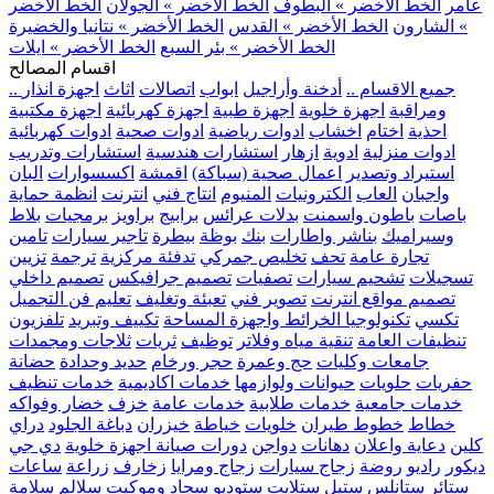
عامر
الخط الأخضر » البطوف
الخط الأخضر » الجولان
الخط الأخضر
» الشارون
الخط الأخضر » القدس
الخط الأخضر » نتانيا والخضيرة
الخط الأخضر » بئر السبع
الخط الأخضر » ايلات
اقسام المصالح
.. جميع الاقسام ..
أدخنة وأراجيل
ابواب
اتصالات
اثاث
اجهزة انذار
ومراقبة
اجهزة خلوية
اجهزة طبية
اجهزة كهربائية
اجهزة مكتبية
احذية
اختام
اخشاب
ادوات رياضية
ادوات صحية
ادوات كهربائية
ادوات منزلية
ادوية
ازهار
استشارات هندسية
استشارات وتدريب
استيراد وتصدير
اعمال صحية (سباكة)
اقمشة
اكسسوارات
البان
واجبان
العاب
الكترونيات
المنيوم
انتاج فني
انترنت
انظمة حماية
باصات
باطون واسمنت
بدلات عرائس
برابيج
براويز
برمجيات
بلاط
وسيراميك
بناشر واطارات
بنك
بوظة
بيطرة
تاجير سيارات
تامين
تجارة عامة
تحف
تخليص جمركي
تدفئة مركزية
ترجمة
تزيين
تسجيلات
تشحيم سيارات
تصفيات
تصميم جرافيكس
تصميم داخلي
تصميم مواقع انترنت
تصوير فني
تعبئة وتغليف
تعليم فن التجميل
تكسي
تكنولوجيا الخرائط واجهزة المساحة
تكييف وتبريد
تلفزيون
تنظيفات العامة
تنقية مياه وفلاتر
توظيف
ثريات
ثلاجات ومجمدات
جامعات وكليات
حج وعمرة
حجر ورخام
حديد وحدادة
حضانة
حفريات
حلويات
حيوانات ولوازمها
خدمات اكاديمية
خدمات تنظيف
خدمات جامعية
خدمات طلابية
خدمات عامة
خزف
خضار وفواكه
خطاط
خطوط طيران
خلويات
خياطة
خيزران
دباغة الجلود
دراي
كلين
دعاية واعلان
دهانات
دواجن
دورات صيانة اجهزة خلوية
دي جي
ديكور
راديو
روضة
زجاج سيارات
زجاج ومرايا
زخارف
زراعة
ساعات
ستائر
ستانلس ستيل
ستلايت
ستوديو
سجاد وموكيت
سلالم
سلامة