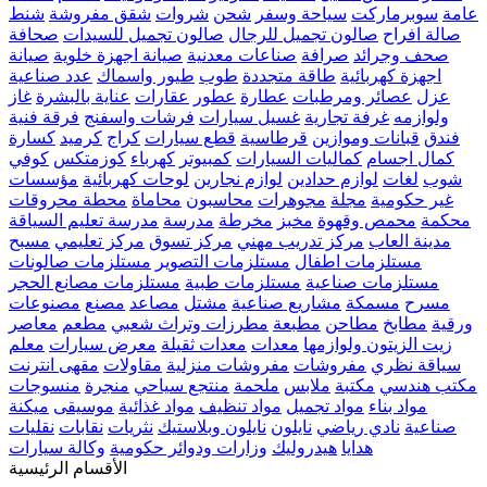
عامة
سوبرماركت
سياحة وسفر
شحن
شروات
شقق مفروشة
شنط
صالة افراح
صالون تجميل للرجال
صالون تجميل للسيدات
صحافة
صحف وجرائد
صرافة
صناعات معدنية
صيانة اجهزة خلوية
صيانة
اجهزة كهربائية
طاقة متجددة
طوب
طيور واسماك
عدد صناعية
عزل
عصائر ومرطبات
عطارة
عطور
عقارات
عناية بالبشرة
غاز
ولوازمه
غرفة تجارية
غسيل سيارات
فرشات واسفنج
فرقة فنية
فندق
قبانات وموازين
قرطاسية
قطع سيارات
كراج
كرميد
كسارة
كمال اجسام
كماليات السيارات
كمبيوتر
كهرباء
كوزمتكس
كوفي
شوب
لغات
لوازم حدادين
لوازم نجارين
لوحات كهربائية
مؤسسات
غير حكومية
مجلة
مجوهرات
محاسبون
محاماة
محطة محروقات
محكمة
محمص وقهوة
مخبز
مخرطة
مدرسة
مدرسة تعليم السياقة
مدينة العاب
مركز تدريب مهني
مركز تسوق
مركز تعليمي
مسبح
مستلزمات اطفال
مستلزمات التصوير
مستلزمات صالونات
مستلزمات صناعية
مستلزمات طبية
مستلزمات مصانع الحجر
مسرح
مسمكة
مشاريع صناعية
مشتل
مصاعد
مصنع
مصنوعات
ورقية
مطابخ
مطاحن
مطبعة
مطرزات وتراث شعبي
مطعم
معاصر
زيت الزيتون ولوازمها
معدات
معدات ثقيلة
معرض سيارات
معلم
سياقة نظري
مفروشات
مفروشات منزلية
مقاولات
مقهى انترنت
مكتب هندسي
مكتبة
ملابس
ملحمة
منتجع سياحي
منجرة
منسوجات
مواد بناء
مواد تجميل
مواد تنظيف
مواد غذائية
موسيقى
ميكنة
صناعية
نادي رياضي
نايلون
نايلون وبلاستيك
نثريات
نقابات
نقليات
هدايا
هيدروليك
وزارات ودوائر حكومية
وكالة سيارات
الأقسام الرئيسية