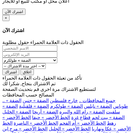
اعلان محل او مكتب للبيع او للايجار
اشترك الآن
×
اشترك الآن
الحقول ذات العلامة الحمراء حقول مطلوبة
اغلاق
اشتراك
تأكد من تعبئة الحقول ذات العلامة الحمراء
تم الاشتراك بنجاح, شكرا لك
لتستطيع الاشتراك مرة اخرى قم بتحديث الصفحة
المصالح حسب المحافظات
.. جميع المحافظات ..
خارج فلسطين
الضفة » جنين
الضفة »
طوباس
الضفة » نابلس
الضفة » طولكرم
الضفة » قلقيلية
الضفة »
سلفيت
الضفة » رام الله والبيره
الضفة » أريحا
الضفة » الخليل
الضفة » بيت لحم
قطاع غزة
الخط الأخضر » حيفا
الخط الأخضر »
رهط
الخط الأخضر » أم الفحم
الخط الأخضر » الناصرة
الخط
الأخضر » عكا ونهاريا
الخط الأخضر » الجليل
الخط الأخضر » مرج ابن