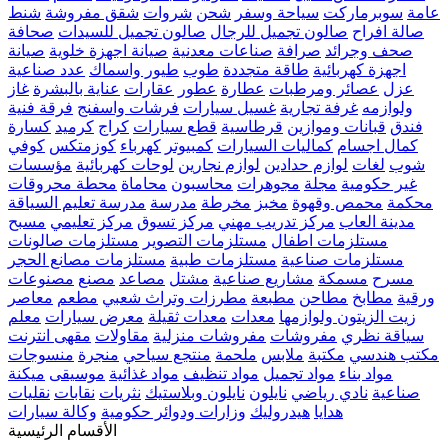
عامة
سوبرماركت
سياحة وسفر
شحن
شروات
شقق مفروشة
شنط
صالة افراح
صالون تجميل للرجال
صالون تجميل للسيدات
صحافة
صحف وجرائد
صرافة
صناعات معدنية
صيانة اجهزة خلوية
صيانة
اجهزة كهربائية
طاقة متجددة
طوب
طيور واسماك
عدد صناعية
عزل
عصائر ومرطبات
عطارة
عطور
عقارات
عناية بالبشرة
غاز
ولوازمه
غرفة تجارية
غسيل سيارات
فرشات واسفنج
فرقة فنية
فندق
قبانات وموازين
قرطاسية
قطع سيارات
كراج
كرميد
كسارة
كمال اجسام
كماليات السيارات
كمبيوتر
كهرباء
كوزمتكس
كوفي
شوب
لغات
لوازم حدادين
لوازم نجارين
لوحات كهربائية
مؤسسات
غير حكومية
مجلة
مجوهرات
محاسبون
محاماة
محطة محروقات
محكمة
محمص وقهوة
مخبز
مخرطة
مدرسة
مدرسة تعليم السياقة
مدينة العاب
مركز تدريب مهني
مركز تسوق
مركز تعليمي
مسبح
مستلزمات اطفال
مستلزمات التصوير
مستلزمات صالونات
مستلزمات صناعية
مستلزمات طبية
مستلزمات مصانع الحجر
مسرح
مسمكة
مشاريع صناعية
مشتل
مصاعد
مصنع
مصنوعات
ورقية
مطابخ
مطاحن
مطبعة
مطرزات وتراث شعبي
مطعم
معاصر
زيت الزيتون ولوازمها
معدات
معدات ثقيلة
معرض سيارات
معلم
سياقة نظري
مفروشات
مفروشات منزلية
مقاولات
مقهى انترنت
مكتب هندسي
مكتبة
ملابس
ملحمة
منتجع سياحي
منجرة
منسوجات
مواد بناء
مواد تجميل
مواد تنظيف
مواد غذائية
موسيقى
ميكنة
صناعية
نادي رياضي
نايلون
نايلون وبلاستيك
نثريات
نقابات
نقليات
هدايا
هيدروليك
وزارات ودوائر حكومية
وكالة سيارات
الأقسام الرئيسية