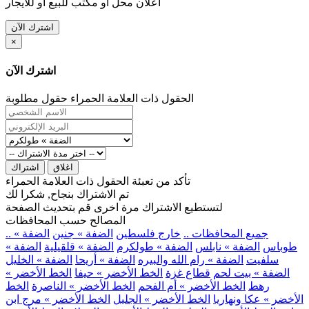
اعلان محل او مكتب للبيع او للايجار
اشترك الآن
×
اشترك الآن
الحقول ذات العلامة الحمراء حقول مطلوبة
اغلاق
اشتراك
تأكد من تعبئة الحقول ذات العلامة الحمراء
تم الاشتراك بنجاح, شكرا لك
لتستطيع الاشتراك مرة اخرى قم بتحديث الصفحة
المصالح حسب المحافظات
.. جميع المحافظات ..
خارج فلسطين
الضفة » جنين
الضفة »
طوباس
الضفة » نابلس
الضفة » طولكرم
الضفة » قلقيلية
الضفة »
سلفيت
الضفة » رام الله والبيره
الضفة » أريحا
الضفة » الخليل
الضفة » بيت لحم
قطاع غزة
الخط الأخضر » حيفا
الخط الأخضر »
رهط
الخط الأخضر » أم الفحم
الخط الأخضر » الناصرة
الخط
الأخضر » عكا ونهاريا
الخط الأخضر » الجليل
الخط الأخضر » مرج ابن