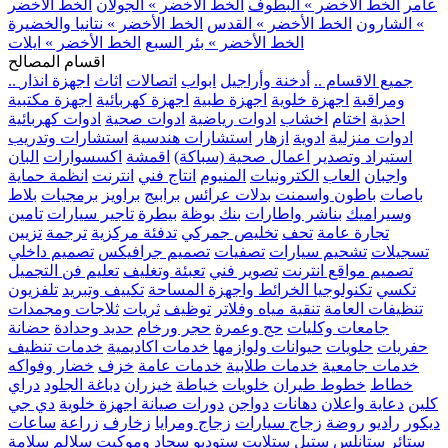
عامر
الخط الأخضر » البطوف
الخط الأخضر » الجولان
الخط الأخضر
» الشارون
الخط الأخضر » القدس
الخط الأخضر » نتانيا والخضيرة
الخط الأخضر » بئر السبع
الخط الأخضر » ايلات
اقسام المصالح
.. جميع الاقسام ..
أدخنة وأراجيل
ابواب
اتصالات
اثاث
اجهزة انذار
ومراقبة
اجهزة خلوية
اجهزة طبية
اجهزة كهربائية
اجهزة مكتبية
احذية
اختام
اخشاب
ادوات رياضية
ادوات صحية
ادوات كهربائية
ادوات منزلية
ادوية
ازهار
استشارات هندسية
استشارات وتدريب
استيراد وتصدير
اعمال صحية (سباكة)
اقمشة
اكسسوارات
البان
واجبان
العاب
الكترونيات
المنيوم
انتاج فني
انترنت
انظمة حماية
باصات
باطون واسمنت
بدلات عرائس
برابيج
براويز
برمجيات
بلاط
وسيراميك
بناشر واطارات
بنك
بوظة
بيطرة
تاجير سيارات
تامين
تجارة عامة
تحف
تخليص جمركي
تدفئة مركزية
ترجمة
تزيين
تسجيلات
تشحيم سيارات
تصفيات
تصميم جرافيكس
تصميم داخلي
تصميم مواقع انترنت
تصوير فني
تعبئة وتغليف
تعليم فن التجميل
تكسي
تكنولوجيا الخرائط واجهزة المساحة
تكييف وتبريد
تلفزيون
تنظيفات العامة
تنقية مياه وفلاتر
توظيف
ثريات
ثلاجات ومجمدات
جامعات وكليات
حج وعمرة
حجر ورخام
حديد وحدادة
حضانة
حفريات
حلويات
حيوانات ولوازمها
خدمات اكاديمية
خدمات تنظيف
خدمات جامعية
خدمات طلابية
خدمات عامة
خزف
خضار وفواكه
خطاط
خطوط طيران
خلويات
خياطة
خيزران
دباغة الجلود
دراي
كلين
دعاية واعلان
دهانات
دواجن
دورات صيانة اجهزة خلوية
دي جي
ديكور
راديو
روضة
زجاج سيارات
زجاج ومرايا
زخارف
زراعة
ساعات
ستائر
ستانلس ستيل
ستلايت
ستوديو
سجاد وموكيت
سلالم
سلامة