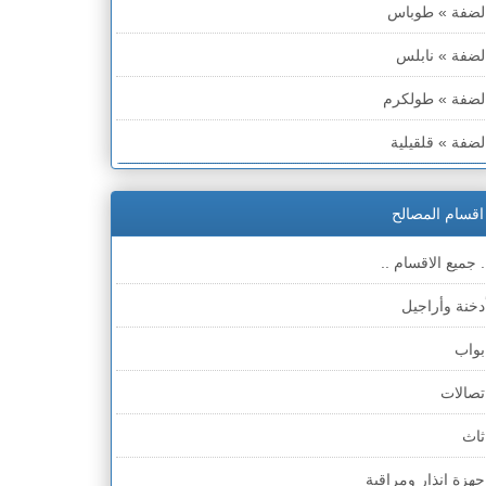
لضفة » طوباس
لضفة » نابلس
لضفة » طولكرم
لضفة » قلقيلية
لضفة » سلفيت
اقسام المصالح
لضفة » رام الله والبيره
. جميع الاقسام ..
لضفة » أريحا
دخنة وأراجيل
لضفة » الخليل
بواب
لضفة » بيت لحم
تصالات
طاع غزة
ثاث
لخط الأخضر » حيفا
جهزة انذار ومراقبة