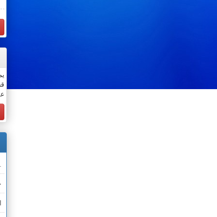
يم
قس
عن
.
خ
ا